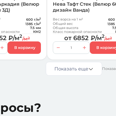
Аркадия (Велюр
Нева Тафт Стек (Велюр 6
 3Д)
дизайн Ванда)
²
2
Вес ворса на 1 м²
600 г/м
600 
2
Общий вес
1385 г/м
1385
7.5 мм
Общая высота
7.
 опасности
КМ2
Класс пожарной опасности
2
2
52
₽
/м
от
6852
₽
/м
/м
2
/м
2
Показать еще
Показа
просы?