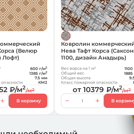
коммерческий
Ковролин коммерчески
Корса (Велюр
Нева Тафт Корса (Саксо
н Лофт)
1100, дизайн Анадырь)
²
2
Вес ворса на 1 м²
600 г/м
1100
2
Общий вес
1385 г/м
1885
7.5 мм
Общая высота
9.
 опасности
КМ2
Класс пожарной опасности
2
2
52
₽
/м
от
10379
₽
/м
/м
2
/м
2
шли необходимый