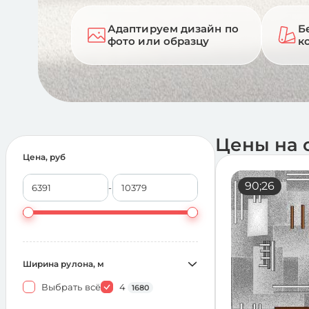
Адаптируем дизайн по
Б
фото или образцу
к
Цены на 
Цена, руб
90;26
-
Ширина рулона, м
Выбрать всё
4
1680