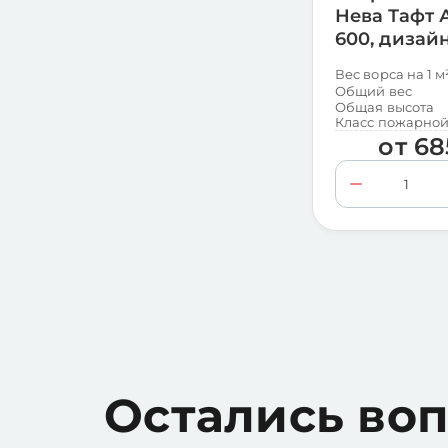
Нева Тафт 
600, дизайн
Вес ворса на 1 м
Общий вес
Общая высота
Класс пожарной
от
68
Остались во