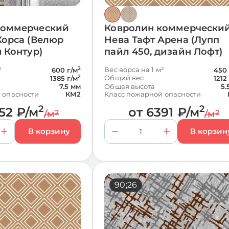
коммерческий
Ковролин коммерчески
Корса (Велюр
Нева Тафт Арена (Лупп
н Контур)
пайл 450, дизайн Лофт)
²
2
Вес ворса на 1 м²
600 г/м
450 
2
Общий вес
1385 г/м
1212
7.5 мм
Общая высота
5.
 опасности
КМ2
Класс пожарной опасности
2
2
52
₽
/м
от
6391
₽
/м
/м
2
/м
2
17;21
90;26