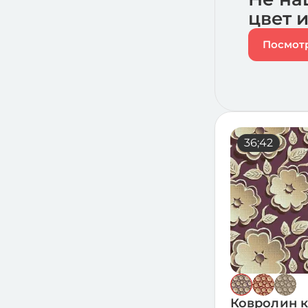
цвет 
Посмотр
36;42
Ковролин 