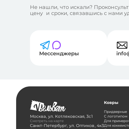
Не нашли, что искали? Проконсульт
цену и сроки, связавшись с нами 
Мессенджеры
info
Ковры
Придверные
Москва
,
ул. Котляковская, 3с1
С логотипом
Смотреть на карте
Для примеро
Санкт-Петербург
,
ул. Оптиков, 4к3
Для хоккеист