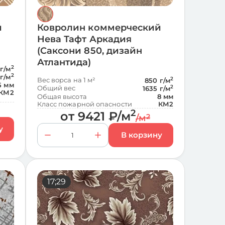
й
Ковролин коммерческий
Нева Тафт Аркадия
(Саксони 850, дизайн
Атлантида)
2
г/м
2
 г/м
Вес ворса на 1 м²
2
850 г/м
5 мм
Общий вес
2
1635 г/м
КМ2
Общая высота
8 мм
Класс пожарной опасности
КМ2
2
от
9421
₽
/м
/м
2
17;29