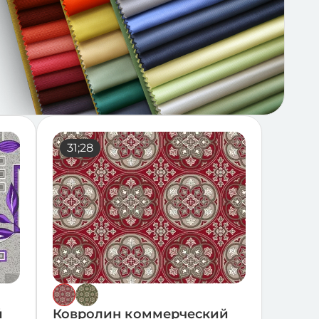
17;34
40;25
31;28
60;2
й
Ковролин коммерческий