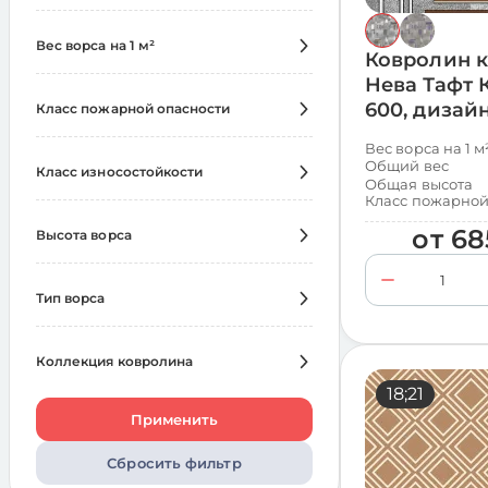
Вес ворса на 1 м²
Ковролин 
Выбрать всё
Нева Тафт 
600, дизай
Класс пожарной опасности
450
240
Выбрать всё
Вес ворса на 1 м
600
600
Общий вес
Класс износостойкости
КМ2
Общая высота
1680
850
360
Класс пожарной
Выбрать всё
1100
480
от
68
Высота ворса
33
1680
Выбрать всё
Тип ворса
Низкая (до 6 мм)
1200
Выбрать всё
Средняя (от 7 до 14 мм)
480
Коллекция ковролина
Петлевой
240
18;21
Выбрать всё
Разрезной
1440
Применить
Аркадия
360
Сбросить фильтр
Арена
120