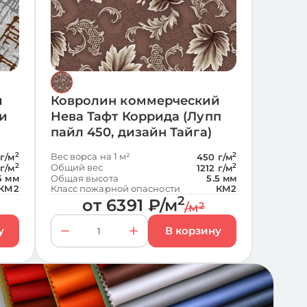
й
Ковролин коммерческий
ни
Нева Тафт Коррида (Лупп
пайл 450, дизайн Тайга)
2
Вес ворса на 1 м²
2
 г/м
450 г/м
2
Общий вес
2
 г/м
1212 г/м
5 мм
Общая высота
5.5 мм
КМ2
Класс пожарной опасности
КМ2
2
от
6391
₽
/м
/м
2