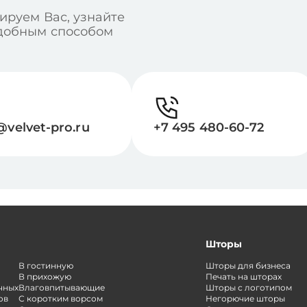
ируем Вас, узнайте
удобным способом
@velvet-pro.ru
+7 495 480-60-72
Шторы
В гостинную
Шторы для бизнеса
В прихожую
Печать на шторах
чных
Влаговпитывающие
Шторы с логотипом
ов
С коротким ворсом
Негорючие шторы