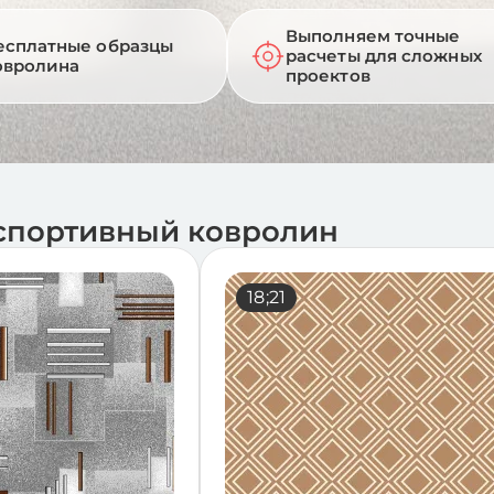
Выполняем точные
есплатные образцы
расчеты для сложных
овролина
проектов
спортивный ковролин
94;25
18;21