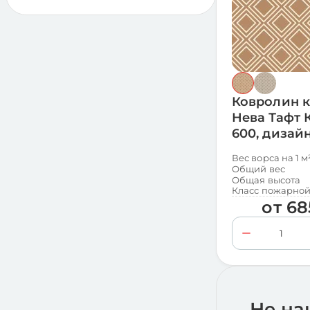
Коко
360
Коррида
120
Корса
360
Стек
360
Ковролин 
Нева Тафт 
600, дизай
Вес ворса на 1 м
Общий вес
Общая высота
Класс пожарной
от
68
Не на