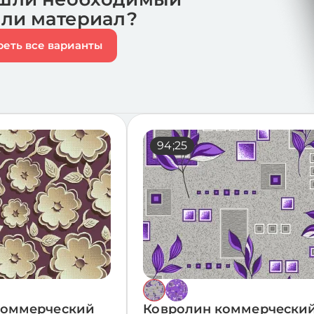
или материал?
еть все варианты
31;2
94;25
коммерческий
Ковролин коммерчески