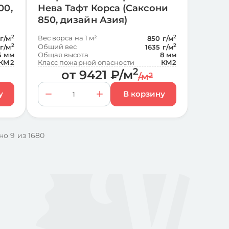
00,
Нева Тафт Корса (Саксони
850, дизайн Азия)
2
Вес ворса на 1 м²
2
г/м
850 г/м
2
Общий вес
2
 г/м
1635 г/м
5 мм
Общая высота
8 мм
КМ2
Класс пожарной опасности
КМ2
2
от
9421
₽
/м
/м
2
но 9 из 1680