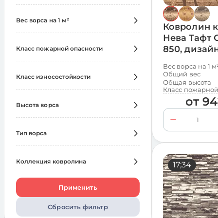
Вес ворса на 1 м²
Ковролин 
Выбрать всё
Нева Тафт 
850, дизай
Класс пожарной опасности
450
240
Выбрать всё
Вес ворса на 1 м
600
600
Общий вес
Класс износостойкости
КМ2
Общая высота
1680
850
360
Класс пожарной
Выбрать всё
от
94
1100
480
Высота ворса
33
1680
Выбрать всё
Тип ворса
Низкая (до 6 мм)
1200
Выбрать всё
Средняя (от 7 до 14 мм)
480
Коллекция ковролина
17;34
Петлевой
240
Выбрать всё
Разрезной
1440
Применить
Аркадия
360
Сбросить фильтр
Арена
120