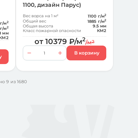
1100, дизайн Парус)
Вес ворса на 1 м²
2
1100 г/м
Общий вес
2
1885 г/м
2
г/м
Общая высота
9.5 мм
2
 г/м
Класс пожарной опасности
КМ2
8 мм
КМ2
2
от
10379
₽
/м
/м
2
но 9 из 1680