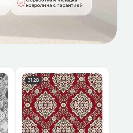
ковролина с гарантией
19;21
31;28
17;34