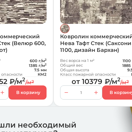
коммерческий
Ковролин коммерчески
Стек (Велюр 600,
Нева Тафт Стек (Саксони
от)
1100, дизайн Бархан)
²
2
Вес ворса на 1 м²
600 г/м
1100
2
Общий вес
1385 г/м
1885
7.5 мм
Общая высота
9.
 опасности
КМ2
Класс пожарной опасности
2
2
52
₽
/м
от
10379
₽
/м
/м
2
/м
2
шли необходимый