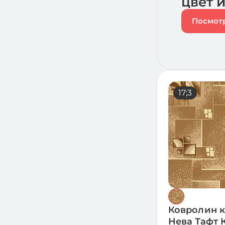
цвет 
Посмотр
17;3
Ковролин 
Нева Тафт 