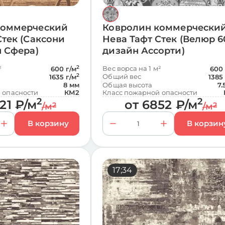
коммерческий
Ковролин коммерчески
Стек (Саксони
Нева Тафт Стек (Велюр 6
н Сфера)
дизайн Ассорти)
²
2
Вес ворса на 1 м²
600 г/м
600 
2
Общий вес
1635 г/м
1385
8 мм
Общая высота
7.
 опасности
КМ2
Класс пожарной опасности
2
2
21
₽
/м
от
6852
₽
/м
/м
2
/м
2
17;34