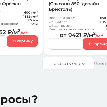
н Фреска)
(Саксони 850, дизайн
Бристоль)
²
2
600 г/м
2
1385 г/м
Вес ворса на 1 м²
850 
7.5 мм
Общий вес
1635
 опасности
КМ2
Общая высота
Класс пожарной опасности
2
52
₽
/м
/м
2
2
от
9421
₽
/м
/м
2
Показать еще
Показа
просы?