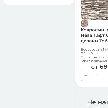
Коко
360
Коррида
120
Корса
360
Ковролин 
Стек
360
Нева Тафт 
дизайн Тоб
Вес ворса на 1 м
Общий вес
Общая высота
Класс пожарной
от
68
Не на