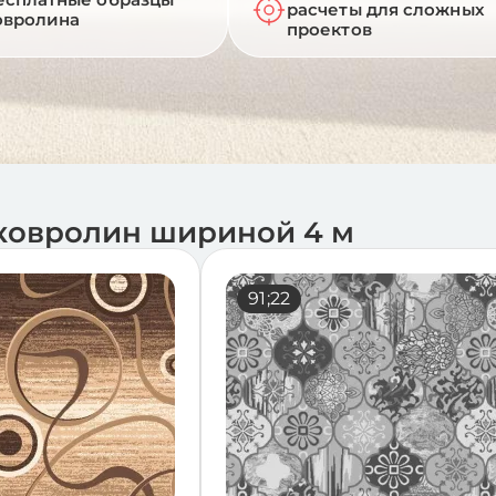
расчеты для сложных
овролина
проектов
ковролин шириной 4 м
14;23
91;22