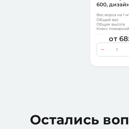
600, дизай
Вес ворса на 1 м
Общий вес
Общая высота
Класс пожарной
от
68
Остались во