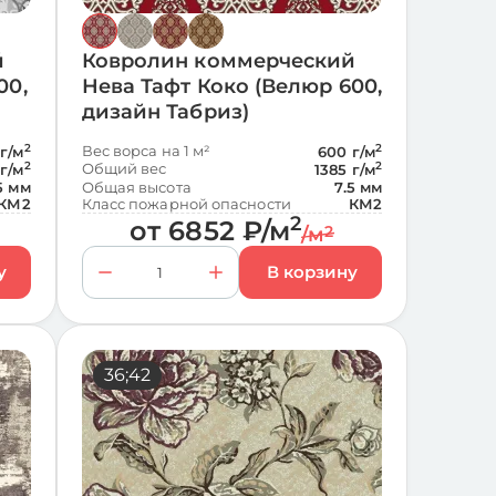
й
Ковролин коммерческий
00,
Нева Тафт Коко (Велюр 600,
дизайн Табриз)
2
Вес ворса на 1 м²
2
г/м
600 г/м
2
Общий вес
2
 г/м
1385 г/м
5 мм
Общая высота
7.5 мм
КМ2
Класс пожарной опасности
КМ2
2
от
6852
₽
/м
/м
2
36;42