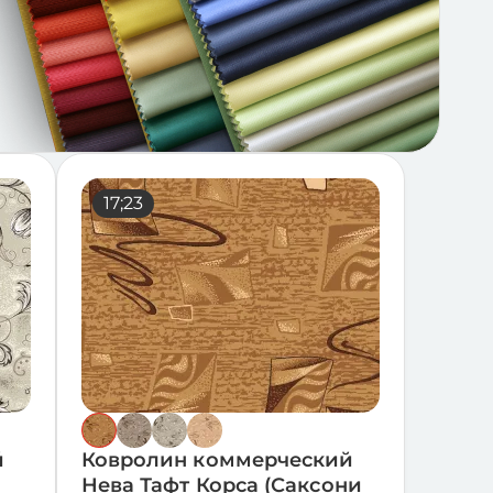
17;23
17;28
й
Ковролин коммерческий
Нева Тафт Корса (Саксони