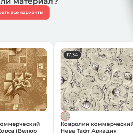
или материал?
еть все варианты
17;34
коммерческий
Ковролин коммерчески
Корса (Велюр
Нева Тафт Аркадия