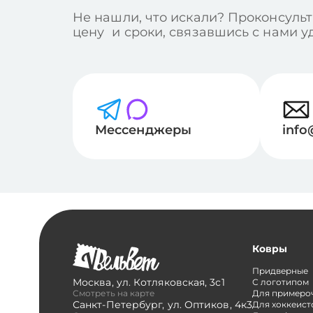
Не нашли, что искали? Проконсульт
цену и сроки, связавшись с нами 
Мессенджеры
info
Ковры
Придверные
Москва
,
ул. Котляковская, 3с1
С логотипом
Смотреть на карте
Для примеро
Санкт-Петербург
,
ул. Оптиков, 4к3
Для хоккеист