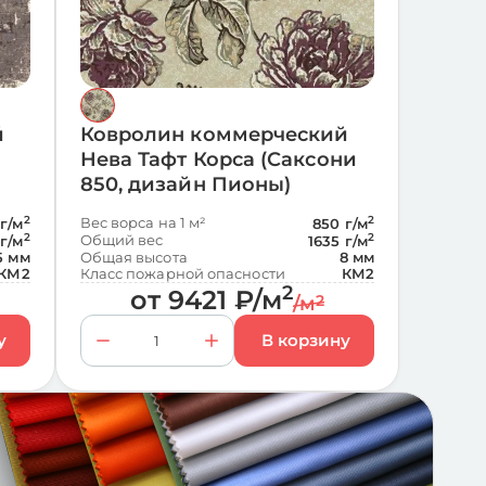
й
Ковролин коммерческий
Нева Тафт Корса (Саксони
850, дизайн Пионы)
2
Вес ворса на 1 м²
2
 г/м
850 г/м
2
Общий вес
2
 г/м
1635 г/м
5 мм
Общая высота
8 мм
КМ2
Класс пожарной опасности
КМ2
2
от
9421
₽
/м
/м
2