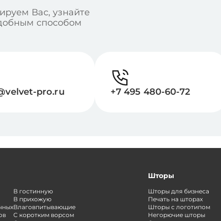
ируем Вас, узнайте
удобным способом
@velvet-pro.ru
+7 495 480-60-72
Шторы
В гостинную
Шторы для бизнеса
В прихожую
Печать на шторах
чных
Влаговпитывающие
Шторы с логотипом
ов
С коротким ворсом
Негорючие шторы