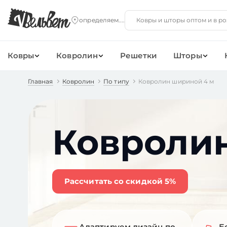
Ковры
Ковролин
Решетки
Шторы
Главная
Ковролин
По типу
Ковролин шириной 4 м
Ковроли
Рассчитать со скидкой 5%
Адаптируем дизайн по
Б