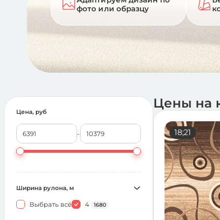
фото или образцу
к
Цены на 
Цена, руб
18;21
-
Ширина рулона, м
Выбрать всё
4
1680