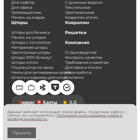
Для лифтов
С длинным ворсом
Для офиса
Текстильные
Грязезащитные
Оригинальные
Печать на коврах
Ковролин оптом
Шторы
Ковролин
Решетки
Шторы для бизнеса
Печать на шторах
Компания
Шторы с логотипом
Негорючие шторы
Однотонные шторы
О производстве
Шторы 100% блэкаут
Контроль качества
Шторы оптом
Требования к макетам
Пошив штор на заказ
Доставка и оплата
Чехлы для антикражных ворот
Наши работы
Штанги и карнизы для штор
Контакты
5.0
Данный веб-сайт использует cookie-файлы. Продолжая работу с
сайтом, вы соглашаетесь с
Политикой использования cookie и
конфиденциальности
.
Согласие на обработку персональных данных
Политика конфиденциальности
© Вельвет-Про. 2026
Принять
ИП Никитин А.С.
ОГРНИП 315774600049817 ИНН 772403590945