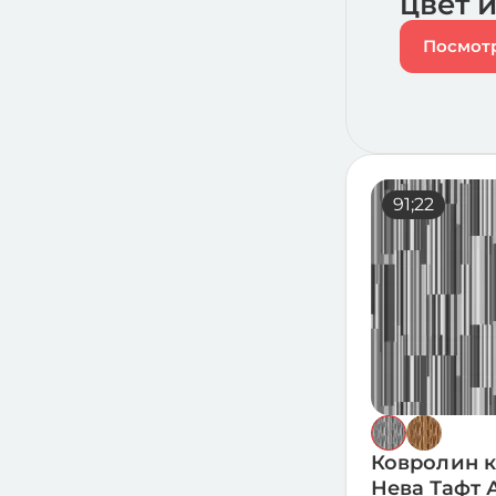
цвет 
Посмотр
91;22
Ковролин 
Нева Тафт 