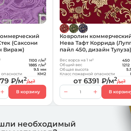
коммерческий
Ковролин коммерчески
Стек (Саксони
Нева Тафт Коррида (Луп
йн Вираж)
пайл 450, дизайн Тулуза
²
2
Вес ворса на 1 м²
1100 г/м
450 
2
Общий вес
1885 г/м
1212
9.5 мм
Общая высота
5.
 опасности
КМ2
Класс пожарной опасности
2
2
379
₽
/м
от
6391
₽
/м
/м
2
/м
2
шли необходимый