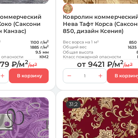
коммерческий
Ковролин коммерчески
Коко (Саксони
Нева Тафт Корса (Саксо
н Канзас)
850, дизайн Ксения)
²
2
Вес ворса на 1 м²
1100 г/м
850 
2
Общий вес
1885 г/м
1635
9.5 мм
Общая высота
 опасности
КМ2
Класс пожарной опасности
2
2
379
₽
/м
от
9421
₽
/м
/м
2
/м
2
17;23
31;2