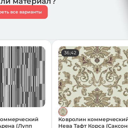
или материал?
еть все варианты
17;23
36;42
коммерческий
Ковролин коммерчески
Арена (Лупп
Нева Тафт Корса (Саксо