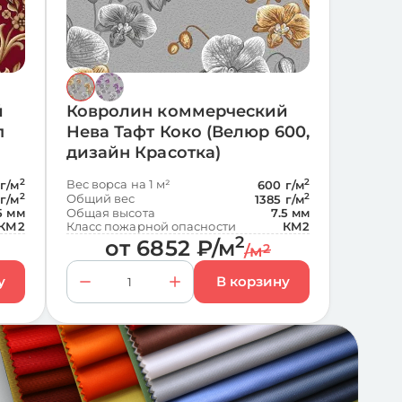
й
Ковролин коммерческий
п
Нева Тафт Коко (Велюр 600,
)
дизайн Красотка)
2
Вес ворса на 1 м²
2
г/м
600 г/м
2
Общий вес
2
 г/м
1385 г/м
5 мм
Общая высота
7.5 мм
КМ2
Класс пожарной опасности
КМ2
2
от
6852
₽
/м
/м
2