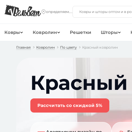
Ковры
Ковролин
Решетки
Шторы
Главная
Ковролин
По цвету
Красный ковролин
Красный
Рассчитать со скидкой 5%
Адаптируем дизайн по
Б