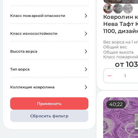
Выбрать всё
Класс пожарной опасности
Ковролин 
450
240
Нева Тафт 
Выбрать всё
600
600
1100, дизай
Класс износостойкости
КМ2
1680
850
360
Вес ворса на 1 м
Выбрать всё
Общий вес
1100
480
Высота ворса
Общая высота
33
1680
Класс пожарной
Выбрать всё
от
10
Тип ворса
Низкая (до 6 мм)
1200
Выбрать всё
Средняя (от 7 до 14 мм)
480
Коллекция ковролина
Петлевой
240
Выбрать всё
Разрезной
1440
Применить
40;22
Аркадия
360
Сбросить фильтр
Арена
120
Коко
360