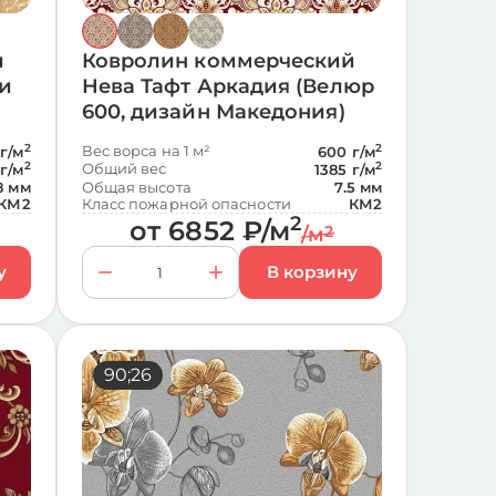
й
Ковролин коммерческий
ни
Нева Тафт Аркадия (Велюр
600, дизайн Македония)
2
Вес ворса на 1 м²
2
г/м
600 г/м
2
Общий вес
2
 г/м
1385 г/м
8 мм
Общая высота
7.5 мм
КМ2
Класс пожарной опасности
КМ2
2
от
6852
₽
/м
/м
2
60;2
90;26
50;2
94;22