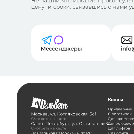
Не нашли, что искали? Проконсульт
цену и сроки, связавшись с нами 
Мессенджеры
info
Ковры
Придверные
Москва
,
ул. Котляковская, 3с1
С логотипом
Смотреть на карте
Для примеро
Санкт-Петербург
,
ул. Оптиков, 4к3
Для хоккеист
Смотреть на карте
Для лифтов
Для звонков из Москвы и по РФ
Для офиса