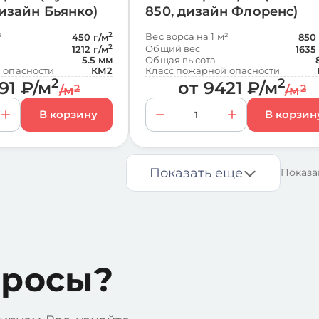
дизайн Бьянко)
850, дизайн Флоренс)
²
2
Вес ворса на 1 м²
450 г/м
850 
2
Общий вес
1212 г/м
1635
5.5 мм
Общая высота
 опасности
КМ2
Класс пожарной опасности
2
2
91
₽
/м
от
9421
₽
/м
/м
2
/м
2
Показать еще
Показа
просы?