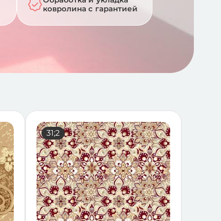
ковролина с гарантией
99;24
31;2
92;26