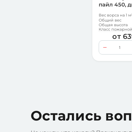
пайл 450, 
Вес ворса на 1 м
Общий вес
Общая высота
Класс пожарной
от
63
Остались во