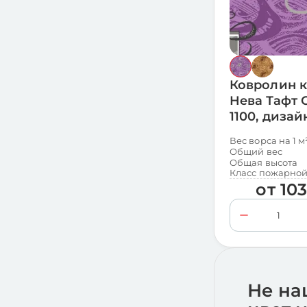
Коррида
120
Корса
360
Стек
360
Ковролин 
Нева Тафт 
1100, диза
Вес ворса на 1 м
Общий вес
Общая высота
Класс пожарной
от
10
Не на