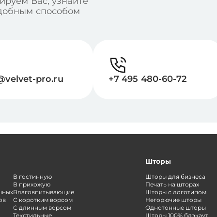
ируем Вас, узнайте
удобным способом
@velvet-pro.ru
+7 495 480-60-72
Шторы
В гостинную
Шторы для бизнеса
В прихожую
Печать на шторах
чных
Влаговпитывающие
Шторы с логотипом
ов
С коротким ворсом
Негорючие шторы
С длинным ворсом
Однотонные шторы
Текстильные
Шторы 100% блэкаут