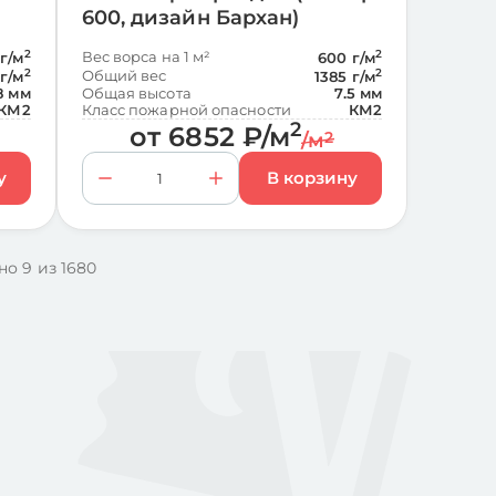
600, дизайн Бархан)
2
Вес ворса на 1 м²
2
г/м
600 г/м
2
Общий вес
2
 г/м
1385 г/м
8 мм
Общая высота
7.5 мм
КМ2
Класс пожарной опасности
КМ2
2
от
6852
₽
/м
/м
2
но 9 из 1680