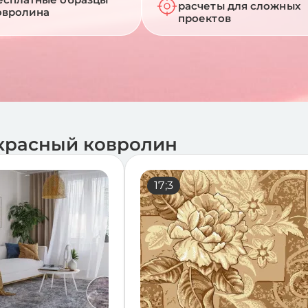
расчеты для сложных
овролина
проектов
красный ковролин
;
17;3