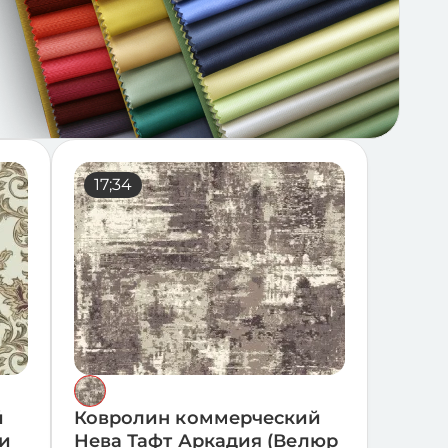
17;34
й
Ковролин коммерческий
ни
Нева Тафт Аркадия (Велюр