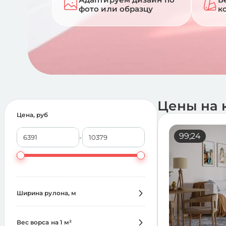
фото или образцу
к
Цены на 
Цена, руб
99;24
-
Ширина рулона, м
Выбрать всё
4
1680
Вес ворса на 1 м²