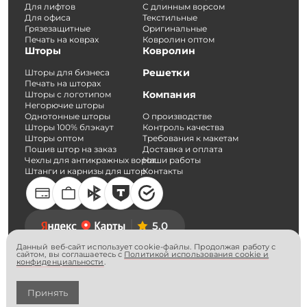
Для лифтов
С длинным ворсом
Для офиса
Текстильные
Грязезащитные
Оригинальные
Печать на коврах
Ковролин оптом
Шторы
Ковролин
Решетки
Шторы для бизнеса
Печать на шторах
Компания
Шторы с логотипом
Негорючие шторы
Однотонные шторы
О производстве
Шторы 100% блэкаут
Контроль качества
Шторы оптом
Требования к макетам
Пошив штор на заказ
Доставка и оплата
Чехлы для антикражных ворот
Наши работы
Штанги и карнизы для штор
Контакты
5.0
Данный веб-сайт использует cookie-файлы. Продолжая работу с
сайтом, вы соглашаетесь с
Политикой использования cookie и
конфиденциальности
.
Согласие на обработку персональных данных
Политика конфиденциальности
© Вельвет-Про. 2026
Принять
ИП Никитин А.С.
ОГРНИП 315774600049817 ИНН 772403590945