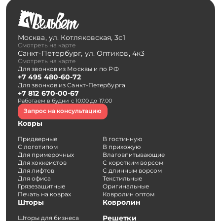
Москва
,
ул. Котляковская, 3с1
Смотреть на карте
Санкт-Петербург
,
ул. Оптиков, 4к3
Смотреть на карте
Для звонков из Москвы и по РФ
+7 495 480-60-72
Для звонков из Санкт-Петербурга
+7 812 670-00-67
Работаем в будни с 10:00 до 17:00
Запрос на консультацию
Ковры
Придверные
В гостинную
С логотипом
В прихожую
Для примерочных
Влаговпитывающие
Для хоккеистов
С коротким ворсом
Для лифтов
С длинным ворсом
Для офиса
Текстильные
Грязезащитные
Оригинальные
Печать на коврах
Ковролин оптом
Шторы
Ковролин
Решетки
Шторы для бизнеса