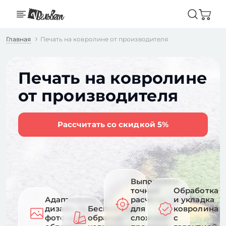
Главная
Печать на ковролине от производителя
Печать на ковролине
от производителя
Рассчитать со скидкой 5%
Выполняем
точные
Обработка
Адаптируем
расчеты
и укладка
дизайн по
Бесплатные
для
ковролина
фото или
образцы
сложных
с