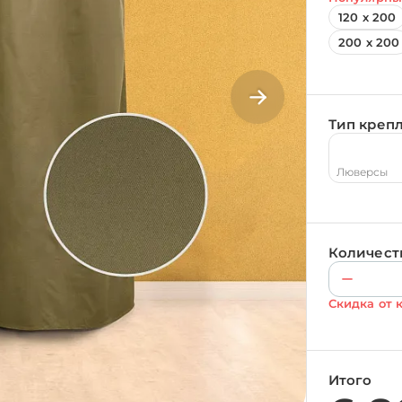
120 х 200
200 х 200
Тип креп
Люверсы
Количест
Скидка от 
Итого