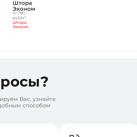
Штора
Эконом
от 780
2
руб/м
Штора
Эконом
просы?
ируем Вас, узнайте
удобным способом