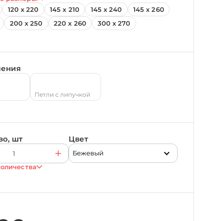
120 х 220
145 х 210
145 х 240
145 х 260
200 х 250
220 х 260
300 х 270
ления
Петли с липучкой
во, шт
Цвет
Бежевый
количества