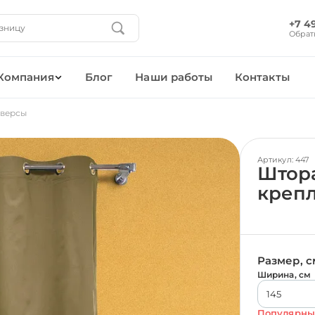
+7 4
Обрат
Компания
Блог
Наши работы
Контакты
юверсы
Артикул: 447
Штора
креп
Размер, с
Ширина, см
Популярны