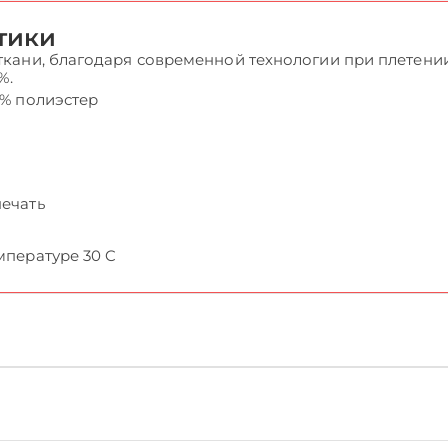
тики
кани, благодаря современной технологии при плетени
%.
5% полиэстер
печать
мпературе 30 C