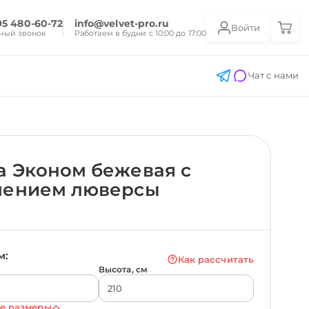
95 480-60-72
info@velvet-pro.ru
Войти
ный звонок
Работаем в будни с 10:00 до 17:00
Чат с нами
 Эконом бежевая с
лением люверсы
м:
Как рассчитать
Высота, см
е размеры