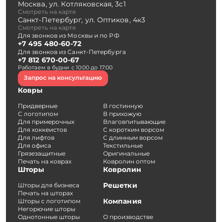
Москва
,
ул. Котляковская, 3с1
Смотреть на карте
Санкт-Петербург
,
ул. Оптиков, 4к3
Смотреть на карте
Для звонков из Москвы и по РФ
+7 495 480-60-72
Для звонков из Санкт-Петербурга
+7 812 670-00-67
Работаем в будни с 10:00 до 17:00
Запрос на консультацию
Ковры
Придверные
В гостинную
С логотипом
В прихожую
Для примерочных
Влаговпитывающие
Для хоккеистов
С коротким ворсом
Для лифтов
С длинным ворсом
Для офиса
Текстильные
Грязезащитные
Оригинальные
Печать на коврах
Ковролин оптом
Шторы
Ковролин
Решетки
Шторы для бизнеса
Печать на шторах
Компания
Шторы с логотипом
Негорючие шторы
Однотонные шторы
О производстве