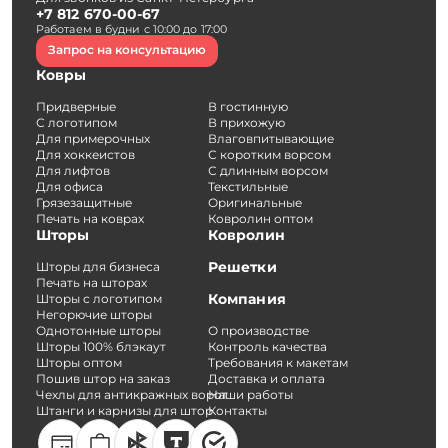
+7 812 670-00-67
Работаем в будни с 10:00 до 17:00
Запрос на консультацию
Ковры
Придверные
В гостинную
С логотипом
В прихожую
Для примерочных
Влаговпитывающие
Для хоккеистов
С коротким ворсом
Для лифтов
С длинным ворсом
Для офиса
Текстильные
Грязезащитные
Оригинальные
Печать на коврах
Ковролин оптом
Шторы
Ковролин
Решетки
Шторы для бизнеса
Печать на шторах
Компания
Шторы с логотипом
Негорючие шторы
Однотонные шторы
О производстве
Шторы 100% блэкаут
Контроль качества
Шторы оптом
Требования к макетам
Пошив штор на заказ
Доставка и оплата
Чехлы для антикражных ворот
Наши работы
Штанги и карнизы для штор
Контакты