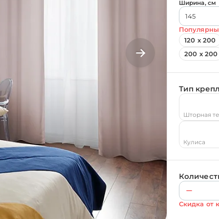
Ширина, см
Популярны
120 х 200
200 х 200
Тип креп
Шторная т
Кулиса
Количест
Скидка от 