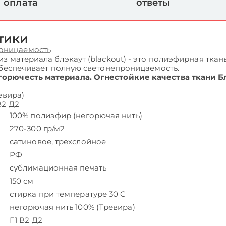
оплата
ответы
тики
оницаемость
 материала блэкаут (blackout) - это полиэфирная ткань
обеспечивает полную светонепроницаемость.
горючесть материала. Огнестойкие качества ткани 
евира)
В2 Д2
100% полиэфир (негорючая нить)
270-300 гр/м2
сатиновое, трехслойное
РФ
сублимационная печать
150 см
стирка при температуре 30 C
негорючая нить 100% (Тревира)
Г1 В2 Д2