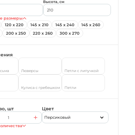
Высота, см
е размеры
120 х 220
145 х 210
145 х 240
145 х 260
200 х 250
220 х 260
300 х 270
ления
есьма
Люверсы
Петли с липучкой
Кулиса с гребешком
Петли
во, шт
Цвет
Персиковый
количества