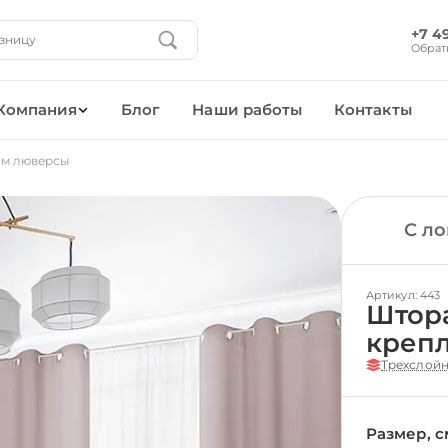
+7 4
Обрат
Компания
Блог
Наши работы
Контакты
ем люверсы
С л
Артикул: 443
Штор
креп
Трехслойн
Размер, с