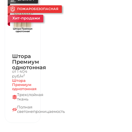
ПОЖАРОБЕЗОПАСНАЯ
Хит-продажи
Штора
Премиум
однотонная
от 1 404
2
руб/м
Штора
Премиум
однотонная
Трехслойная
ткань
Полная
светонепроницаемость