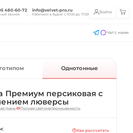
95 480-60-72
info@velvet-pro.ru
Войти
ный звонок
Работаем в будни с 10:00 до 17:00
Чат с нами
оготипом
Однотонные
а Премиум персиковая с
лением люверсы
ая ткань
Полная светонепроницаемость
м:
Как рассчитать