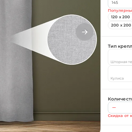
Популярны
120 х 200
200 х 200
Тип креп
Шторная т
Кулиса
Количест
Скидка от 