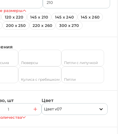
е размеры
120 х 220
145 х 210
145 х 240
145 х 260
200 х 250
220 х 260
300 х 270
ления
есьма
Люверсы
Петли с липучкой
Кулиса с гребешком
Петли
во, шт
Цвет
Цвет v07
количества