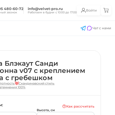
95 480-60-72
info@velvet-pro.ru
Войти
ный звонок
Работаем в будни с 10:00 до 17:00
Чат с нами
 Блэкаут Санди
онна v07 с креплением
а с гребешком
лотность
Скандинавский стиль
атемнения 100%
м:
Как рассчитать
Высота, см