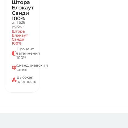
Штора
Блэкаут
Санди
100%
от 1 526
2
руб/м
Штора
Блэкаут
Санди
100%
Процент
затемнения
100%
Скандинавский
стиль
Высокая
плотность