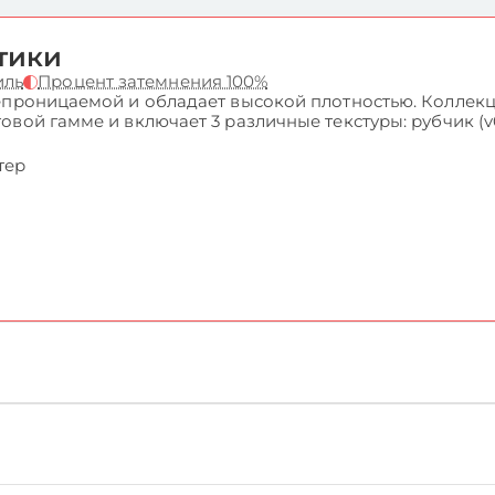
тики
иль
Процент затемнения 100%
епроницаемой и обладает высокой плотностью. Коллекци
ой гамме и включает 3 различные текстуры: рубчик (v01 
тер