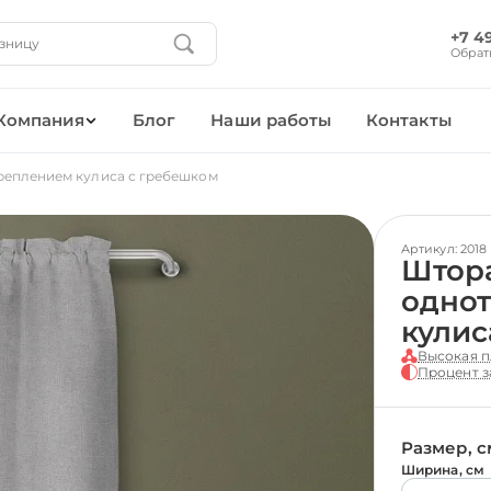
+7 4
Обрат
Компания
Блог
Наши работы
Контакты
реплением кулиса с гребешком
Артикул: 2018
Штора
однот
кулис
Высокая п
Процент з
Размер, с
Ширина, см