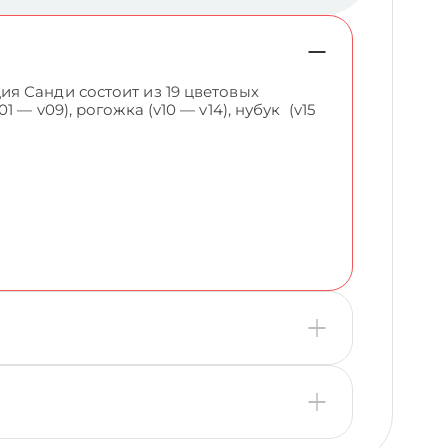
я Санди состоит из 19 цветовых
— v09), рогожка (v10 — v14), нубук (v15