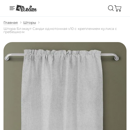
Главная
Шторы
Штора Блэкаут Санди однотонная v10 с креплением кулиса с
гребешком