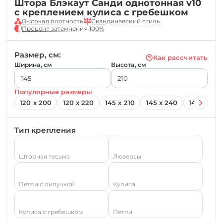
Штора Блэкаут Санди однотонная v10
с креплением кулиса с гребешком
Высокая плотность
Скандинавский стиль
Процент затемнения 100%
Размер, см:
Как рассчитать
Ширина, см
Высота, см
Популярные размеры
120 х 200
120 х 220
145 х 210
145 х 240
145 х 260
Тип крепления
Шторная тесьма
Люверсы
Петли с липучкой
Кулиса
Кулиса с гребешком
Петли