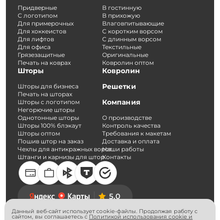
Придверные
В гостинную
С логотипом
В прихожую
Для примерочных
Влаговпитывающие
Для хоккеистов
С коротким ворсом
Для лифтов
С длинным ворсом
Для офиса
Текстильные
Грязезащитные
Оригинальные
Печать на коврах
Ковролин оптом
Шторы
Ковролин
Решетки
Шторы для бизнеса
Печать на шторах
Компания
Шторы с логотипом
Негорючие шторы
Однотонные шторы
О производстве
Шторы 100% блэкаут
Контроль качества
Шторы оптом
Требования к макетам
Пошив штор на заказ
Доставка и оплата
Чехлы для антикражных ворот
Наши работы
Штанги и карнизы для штор
Контакты
5.0
Данный веб-сайт использует cookie-файлы. Продолжая работу с
сайтом, вы соглашаетесь с
Политикой использования cookie и