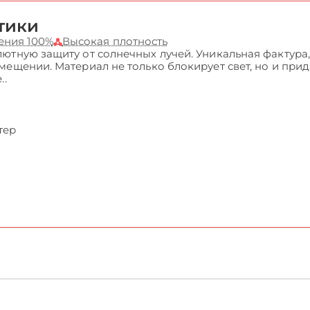
тики
ения 100%
Высокая плотность
ютную защиту от солнечных лучей. Уникальная фактура
мещении. Материал не только блокирует свет, но и при
..
тер