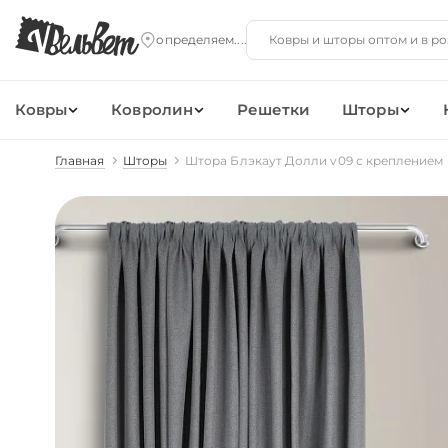
Ковры
Ковролин
Решетки
Шторы
Главная
Шторы
Штора Блэкаут Долли v09 с креплением