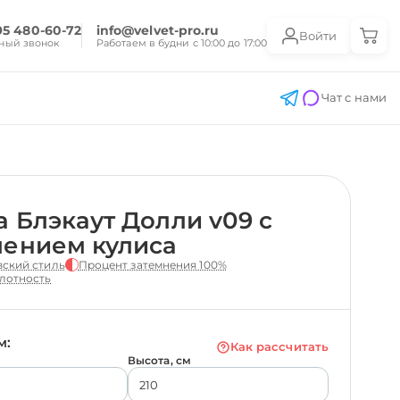
95 480-60-72
info@velvet-pro.ru
Войти
ный звонок
Работаем в будни с 10:00 до 17:00
Чат с нами
 Блэкаут Долли v09 с
лением кулиса
ский стиль
Процент затемнения 100%
лотность
м:
Как рассчитать
Высота, см