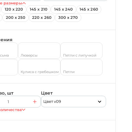
е размеры
120 х 220
145 х 210
145 х 240
145 х 260
200 х 250
220 х 260
300 х 270
ления
есьма
Люверсы
Петли с липучкой
Кулиса с гребешком
Петли
во, шт
Цвет
Цвет v09
количества