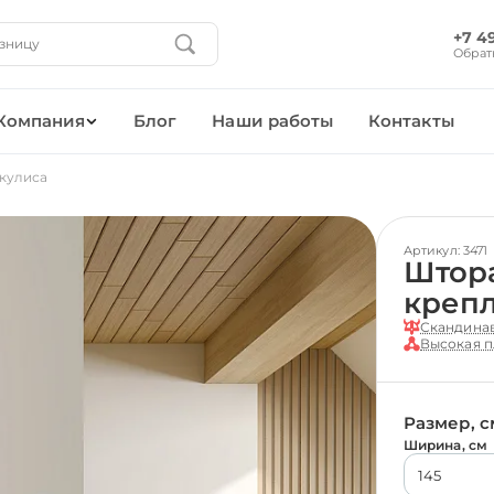
+7 4
Обрат
Компания
Блог
Наши работы
Контакты
 кулиса
Артикул: 3471
Штора
креп
Скандинав
Высокая п
Размер, с
Ширина, см