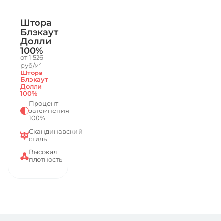
Штора
Блэкаут
Долли
100%
от 1 526
2
руб/м
Штора
Блэкаут
Долли
100%
Процент
затемнения
100%
Скандинавский
стиль
Высокая
плотность