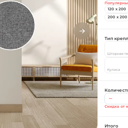
Популярны
120 х 200
200 х 200
Тип креп
Шторная т
Кулиса
Количест
Скидка от 
Итого