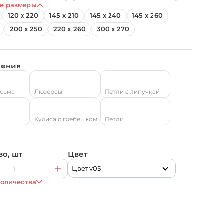
е размеры
120 х 220
145 х 210
145 х 240
145 х 260
200 х 250
220 х 260
300 х 270
ления
есьма
Люверсы
Петли с липучкой
Кулиса с гребешком
Петли
во, шт
Цвет
Цвет v05
количества