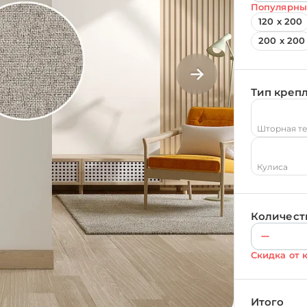
Популярны
120 х 200
200 х 200
Тип креп
Шторная т
Кулиса
Количест
Скидка от 
Итого