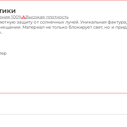
тики
ения 100%
Высокая плотность
ютную защиту от солнечных лучей. Уникальная фактура
мещении. Материал не только блокирует свет, но и при
..
тер