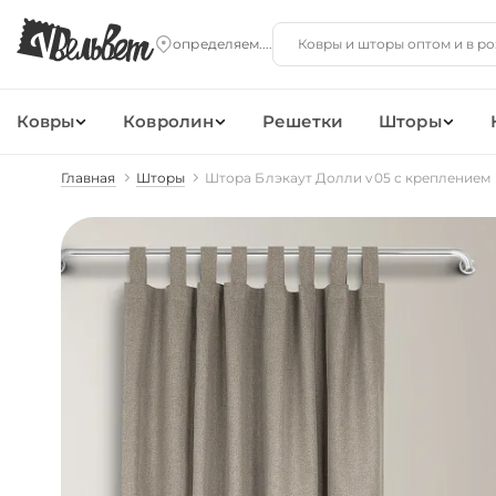
Ковры
Ковролин
Решетки
Шторы
Главная
Шторы
Штора Блэкаут Долли v05 с креплением 