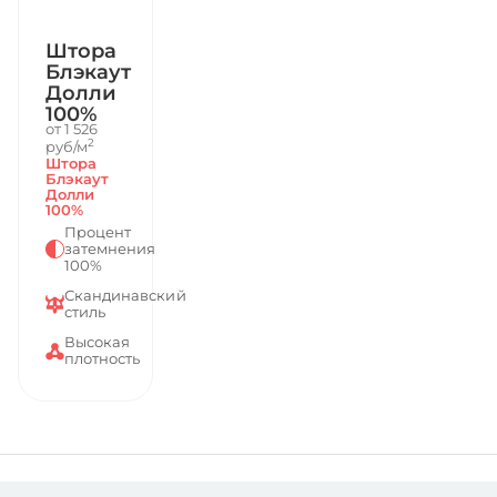
Штора
Блэкаут
Долли
100%
от 1 526
2
руб/м
Штора
Блэкаут
Долли
100%
Процент
затемнения
100%
Скандинавский
стиль
Высокая
плотность