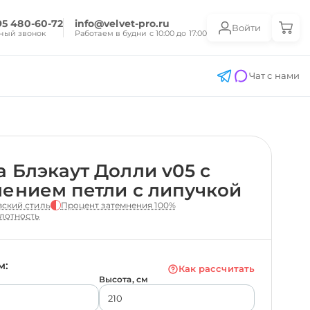
95 480-60-72
info@velvet-pro.ru
Войти
ный звонок
Работаем в будни с 10:00 до 17:00
Чат с нами
 Блэкаут Долли v05 с
ением петли с липучкой
ский стиль
Процент затемнения 100%
лотность
м:
Как рассчитать
Высота, см