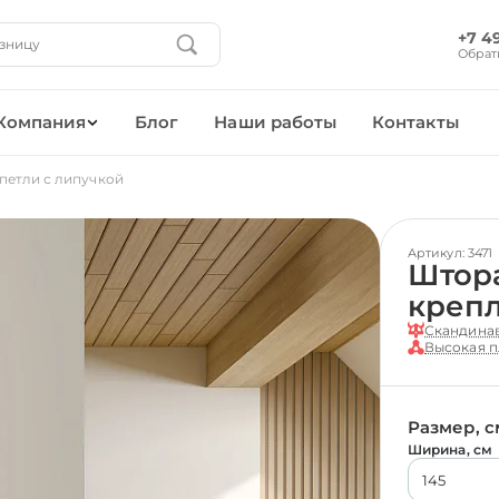
+7 4
Обрат
Компания
Блог
Наши работы
Контакты
петли с липучкой
Артикул: 3471
Штора
крепл
Скандинав
Высокая п
Размер, с
Ширина, см