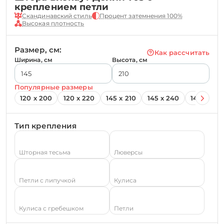
креплением петли
Скандинавский стиль
Процент затемнения 100%
Высокая плотность
Размер, см:
Как рассчитать
Ширина, см
Высота, см
Популярные размеры
120 х 200
120 х 220
145 х 210
145 х 240
145 х 260
Тип крепления
Шторная тесьма
Люверсы
Петли с липучкой
Кулиса
Кулиса с гребешком
Петли