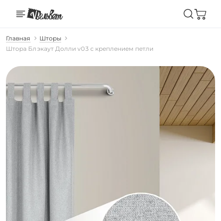
Главная
Шторы
Штора Блэкаут Долли v03 с креплением петли