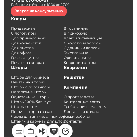
+7 812 670-00-67
Работаем в будни с 10:00 до 17:00
Запрос на консультацию
Ковры
Придверные
В гостинную
С логотипом
В прихожую
Для примерочных
Влаговпитывающие
Для хоккеистов
С коротким ворсом
Для лифтов
С длинным ворсом
Для офиса
Текстильные
Грязезащитные
Оригинальные
Печать на коврах
Ковролин оптом
Шторы
Ковролин
Решетки
Шторы для бизнеса
Печать на шторах
Компания
Шторы с логотипом
Негорючие шторы
Однотонные шторы
О производстве
Шторы 100% блэкаут
Контроль качества
Шторы оптом
Требования к макетам
Пошив штор на заказ
Доставка и оплата
Чехлы для антикражных ворот
Наши работы
Штанги и карнизы для штор
Контакты