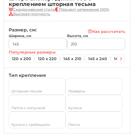
креплением шторная тесьма
Скандинавский стиль
Процент затемнения 100%
Высокая плотность
Размер, см:
Как рассчитать
Ширина, см
Высота, см
Популярные размеры
120 х 200
120 х 220
145 х 210
145 х 240
145 х 260
Тип крепления
Шторная тесьма
Люверсы
Петли с липучкой
Кулиса
Кулиса с гребешком
Петли