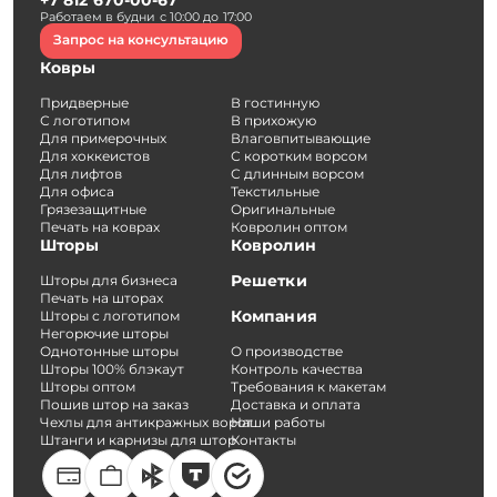
+7 812 670-00-67
Работаем в будни с 10:00 до 17:00
Запрос на консультацию
Ковры
Придверные
В гостинную
С логотипом
В прихожую
Для примерочных
Влаговпитывающие
Для хоккеистов
С коротким ворсом
Для лифтов
С длинным ворсом
Для офиса
Текстильные
Грязезащитные
Оригинальные
Печать на коврах
Ковролин оптом
Шторы
Ковролин
Решетки
Шторы для бизнеса
Печать на шторах
Компания
Шторы с логотипом
Негорючие шторы
Однотонные шторы
О производстве
Шторы 100% блэкаут
Контроль качества
Шторы оптом
Требования к макетам
Пошив штор на заказ
Доставка и оплата
Чехлы для антикражных ворот
Наши работы
Штанги и карнизы для штор
Контакты