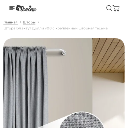
Главная
Шторы
Штора Блэкаут Долли v08 с креплением шторная тесьма