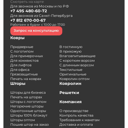
Смотреть на карте
Для звонков из Москвы и по РФ
+7 495 480-60-72
Для звонков из Санкт-Петербурга
+7 812 670-00-67
Работаем в будни с 10:00 до 17:00
Запрос на консультацию
Ковры
Придверные
В гостинную
С логотипом
В прихожую
Для примерочных
Влаговпитывающие
Для хоккеистов
С коротким ворсом
Для лифтов
С длинным ворсом
Для офиса
Текстильные
Грязезащитные
Оригинальные
Печать на коврах
Ковролин оптом
Шторы
Ковролин
Решетки
Шторы для бизнеса
Печать на шторах
Компания
Шторы с логотипом
Негорючие шторы
Однотонные шторы
О производстве
Шторы 100% блэкаут
Контроль качества
Шторы оптом
Требования к макетам
Пошив штор на заказ
Доставка и оплата