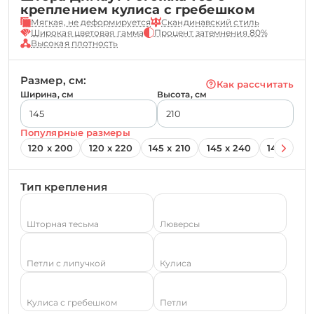
креплением кулиса с гребешком
Мягкая, не деформируется
Скандинавский стиль
Широкая цветовая гамма
Процент затемнения 80%
Высокая плотность
Размер, см:
Как рассчитать
Ширина, см
Высота, см
Популярные размеры
120 х 200
120 х 220
145 х 210
145 х 240
145 х 260
Тип крепления
Шторная тесьма
Люверсы
Петли с липучкой
Кулиса
Кулиса с гребешком
Петли