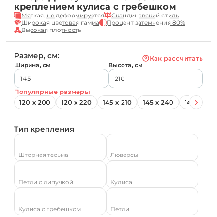
креплением кулиса с гребешком
Мягкая, не деформируется
Скандинавский стиль
Широкая цветовая гамма
Процент затемнения 80%
Высокая плотность
Размер, см:
Как рассчитать
Ширина, см
Высота, см
Популярные размеры
120 х 200
120 х 220
145 х 210
145 х 240
145 х 260
Тип крепления
Шторная тесьма
Люверсы
Петли с липучкой
Кулиса
Кулиса с гребешком
Петли