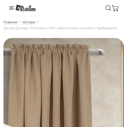
Главная
Шторы
Штора Димаут Рогожка v05 с креплением кулиса с гребешком