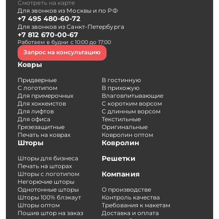
Смотреть на карте
Для звонков из Москвы и по РФ
+7 495 480-60-72
Для звонков из Санкт-Петербурга
+7 812 670-00-67
Работаем в будни с 10:00 до 17:00
Запрос на консультацию
Ковры
Придверные
В гостинную
С логотипом
В прихожую
Для примерочных
Влаговпитывающие
Для хоккеистов
С коротким ворсом
Для лифтов
С длинным ворсом
Для офиса
Текстильные
Грязезащитные
Оригинальные
Печать на коврах
Ковролин оптом
Шторы
Ковролин
Решетки
Шторы для бизнеса
Печать на шторах
Компания
Шторы с логотипом
Негорючие шторы
Однотонные шторы
О производстве
Шторы 100% блэкаут
Контроль качества
Шторы оптом
Требования к макетам
Пошив штор на заказ
Доставка и оплата