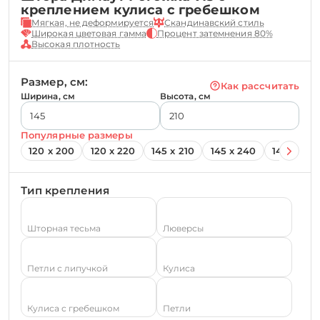
креплением кулиса с гребешком
Мягкая, не деформируется
Скандинавский стиль
Широкая цветовая гамма
Процент затемнения 80%
Высокая плотность
Размер, см:
Как рассчитать
Ширина, см
Высота, см
Популярные размеры
120 х 200
120 х 220
145 х 210
145 х 240
145 х 260
Тип крепления
Шторная тесьма
Люверсы
Петли с липучкой
Кулиса
Кулиса с гребешком
Петли