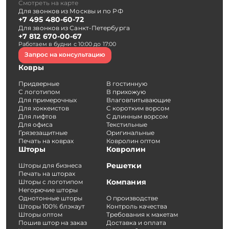
Смотреть на карте
Для звонков из Москвы и по РФ
+7 495 480-60-72
Для звонков из Санкт-Петербурга
+7 812 670-00-67
Работаем в будни с 10:00 до 17:00
Запрос на консультацию
Ковры
Придверные
В гостинную
С логотипом
В прихожую
Для примерочных
Влаговпитывающие
Для хоккеистов
С коротким ворсом
Для лифтов
С длинным ворсом
Для офиса
Текстильные
Грязезащитные
Оригинальные
Печать на коврах
Ковролин оптом
Шторы
Ковролин
Решетки
Шторы для бизнеса
Печать на шторах
Компания
Шторы с логотипом
Негорючие шторы
Однотонные шторы
О производстве
Шторы 100% блэкаут
Контроль качества
Шторы оптом
Требования к макетам
Пошив штор на заказ
Доставка и оплата