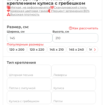
креплением кулиса с гребешком
Мягкая, не деформируется
Скандинавский стиль
Широкая цветовая гамма
Процент затемнения 80%
Высокая плотность
Размер, см:
Как рассчитать
Ширина, см
Высота, см
Популярные размеры
120 х 200
120 х 220
145 х 210
145 х 240
145 х 260
Тип крепления
Шторная тесьма
Люверсы
Петли с липучкой
Кулиса
Кулиса с гребешком
Петли