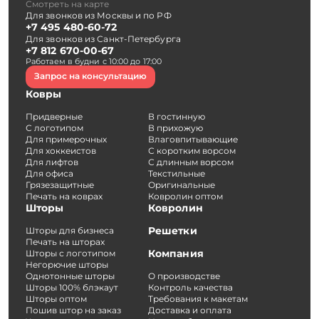
Смотреть на карте
Для звонков из Москвы и по РФ
+7 495 480-60-72
Для звонков из Санкт-Петербурга
+7 812 670-00-67
Работаем в будни с 10:00 до 17:00
Запрос на консультацию
Ковры
Придверные
В гостинную
С логотипом
В прихожую
Для примерочных
Влаговпитывающие
Для хоккеистов
С коротким ворсом
Для лифтов
С длинным ворсом
Для офиса
Текстильные
Грязезащитные
Оригинальные
Печать на коврах
Ковролин оптом
Шторы
Ковролин
Решетки
Шторы для бизнеса
Печать на шторах
Компания
Шторы с логотипом
Негорючие шторы
Однотонные шторы
О производстве
Шторы 100% блэкаут
Контроль качества
Шторы оптом
Требования к макетам
Пошив штор на заказ
Доставка и оплата