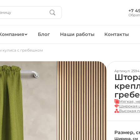
+7 4
Обрат
Компания
Блог
Наши работы
Контакты
м кулиса с гребешком
Артикул: 2594
Штора
крепл
греб
Мягкая, н
Широкая ц
Высокая п
Размер, с
Ширина, см