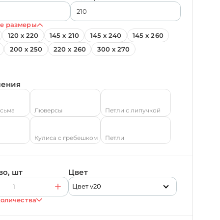
е размеры
120 х 220
145 х 210
145 х 240
145 х 260
200 х 250
220 х 260
300 х 270
ления
есьма
Люверсы
Петли с липучкой
Кулиса с гребешком
Петли
во, шт
Цвет
Цвет v20
количества