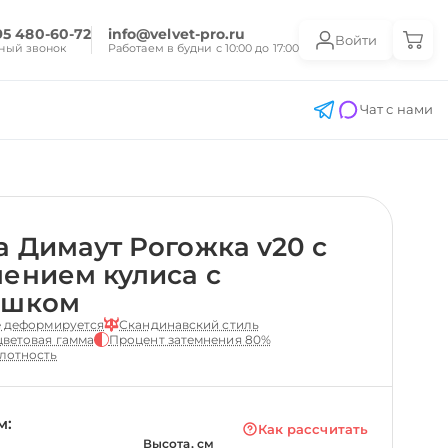
95 480-60-72
info@velvet-pro.ru
Войти
ный звонок
Работаем в будни с 10:00 до 17:00
Чат с нами
 Димаут Рогожка v20 с
ением кулиса с
ешком
е деформируется
Скандинавский стиль
ветовая гамма
Процент затемнения 80%
лотность
м:
Как рассчитать
Высота, см