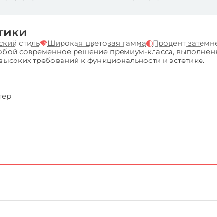
тики
ский стиль
Широкая цветовая гамма
Процент затемн
обой современное решение премиум-класса, выполненн
высоких требований к функциональности и эстетике.
тер