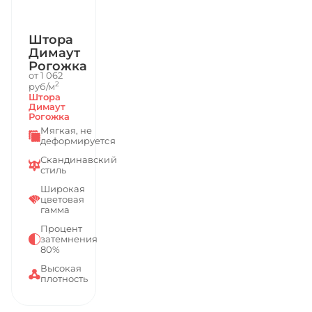
Штора
Димаут
Рогожка
от 1 062
2
руб/м
Штора
Димаут
Рогожка
Мягкая, не
деформируется
Скандинавский
стиль
Широкая
цветовая
гамма
Процент
затемнения
80%
Высокая
плотность