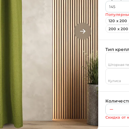
Популярны
120 х 200
200 х 200
Тип креп
Шторная т
Кулиса
Количест
Скидка от 