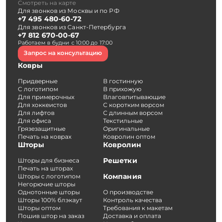
Смотреть на карте
Для звонков из Москвы и по РФ
+7 495 480-60-72
Для звонков из Санкт-Петербурга
+7 812 670-00-67
Работаем в будни с 10:00 до 17:00
Запрос на консультацию
Ковры
Придверные
В гостинную
С логотипом
В прихожую
Для примерочных
Влаговпитывающие
Для хоккеистов
С коротким ворсом
Для лифтов
С длинным ворсом
Для офиса
Текстильные
Грязезащитные
Оригинальные
Печать на коврах
Ковролин оптом
Шторы
Ковролин
Решетки
Шторы для бизнеса
Печать на шторах
Компания
Шторы с логотипом
Негорючие шторы
Однотонные шторы
О производстве
Шторы 100% блэкаут
Контроль качества
Шторы оптом
Требования к макетам
Пошив штор на заказ
Доставка и оплата