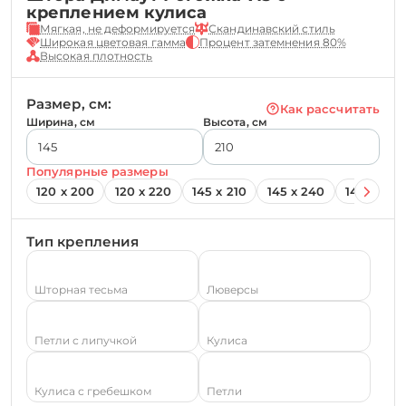
креплением кулиса
Мягкая, не деформируется
Скандинавский стиль
Широкая цветовая гамма
Процент затемнения 80%
Высокая плотность
Размер, см:
Как рассчитать
Ширина, см
Высота, см
Популярные размеры
120 х 200
120 х 220
145 х 210
145 х 240
145 х 260
Тип крепления
Шторная тесьма
Люверсы
Петли с липучкой
Кулиса
Кулиса с гребешком
Петли