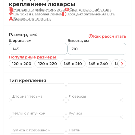
креплением люверсы
Мягкая, не деформируется
Скандинавский стиль
Широкая цветовая гамма
Процент затемнения 80%
Высокая плотность
Размер, см:
Как рассчитать
Ширина, см
Высота, см
Популярные размеры
120 х 200
120 х 220
145 х 210
145 х 240
145 х 260
Тип крепления
Шторная тесьма
Люверсы
Петли с липучкой
Кулиса
Кулиса с гребешком
Петли