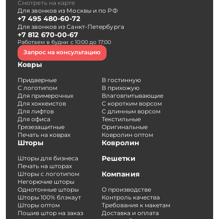
Смотреть на карте
Для звонков из Москвы и по РФ
+7 495 480-60-72
Для звонков из Санкт-Петербурга
+7 812 670-00-67
Работаем в будни с 10:00 до 17:00
Запрос на консультацию
Ковры
Придверные
В гостинную
С логотипом
В прихожую
Для примерочных
Влаговпитывающие
Для хоккеистов
С коротким ворсом
Для лифтов
С длинным ворсом
Для офиса
Текстильные
Грязезащитные
Оригинальные
Печать на коврах
Ковролин оптом
Шторы
Ковролин
Решетки
Шторы для бизнеса
Печать на шторах
Компания
Шторы с логотипом
Негорючие шторы
Однотонные шторы
О производстве
Шторы 100% блэкаут
Контроль качества
Шторы оптом
Требования к макетам
Пошив штор на заказ
Доставка и оплата