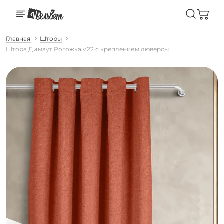
Главная
Шторы
Штора Димаут Рогожка v22 с креплением люверсы