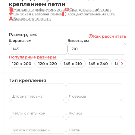
креплением петли
Мягкая, не деформируется
Скандинавский стиль
Широкая цветовая гамма
Процент затемнения 80%
Высокая плотность
Размер, см:
Как рассчитать
Ширина, см
Высота, см
Популярные размеры
120 х 200
120 х 220
145 х 210
145 х 240
145 х 260
Тип крепления
Шторная тесьма
Люверсы
Петли с липучкой
Кулиса
Кулиса с гребешком
Петли