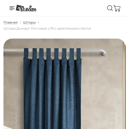
Главная
Шторы
Штора Димаут Рогожка v19 с креплением петли