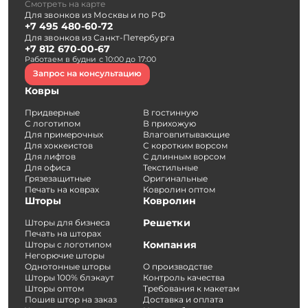
Смотреть на карте
Для звонков из Москвы и по РФ
+7 495 480-60-72
Для звонков из Санкт-Петербурга
+7 812 670-00-67
Работаем в будни с 10:00 до 17:00
Запрос на консультацию
Ковры
Придверные
В гостинную
С логотипом
В прихожую
Для примерочных
Влаговпитывающие
Для хоккеистов
С коротким ворсом
Для лифтов
С длинным ворсом
Для офиса
Текстильные
Грязезащитные
Оригинальные
Печать на коврах
Ковролин оптом
Шторы
Ковролин
Решетки
Шторы для бизнеса
Печать на шторах
Компания
Шторы с логотипом
Негорючие шторы
Однотонные шторы
О производстве
Шторы 100% блэкаут
Контроль качества
Шторы оптом
Требования к макетам
Пошив штор на заказ
Доставка и оплата