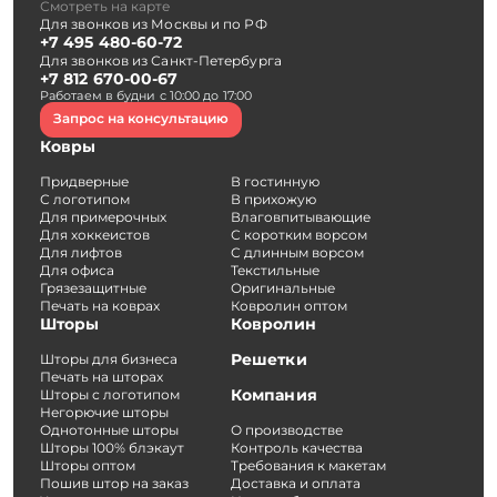
Смотреть на карте
Для звонков из Москвы и по РФ
+7 495 480-60-72
Для звонков из Санкт-Петербурга
+7 812 670-00-67
Работаем в будни с 10:00 до 17:00
Запрос на консультацию
Ковры
Придверные
В гостинную
С логотипом
В прихожую
Для примерочных
Влаговпитывающие
Для хоккеистов
С коротким ворсом
Для лифтов
С длинным ворсом
Для офиса
Текстильные
Грязезащитные
Оригинальные
Печать на коврах
Ковролин оптом
Шторы
Ковролин
Решетки
Шторы для бизнеса
Печать на шторах
Компания
Шторы с логотипом
Негорючие шторы
Однотонные шторы
О производстве
Шторы 100% блэкаут
Контроль качества
Шторы оптом
Требования к макетам
Пошив штор на заказ
Доставка и оплата