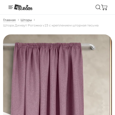
Главная
Шторы
Штора Димаут Рогожка v23 с креплением шторная тесьма