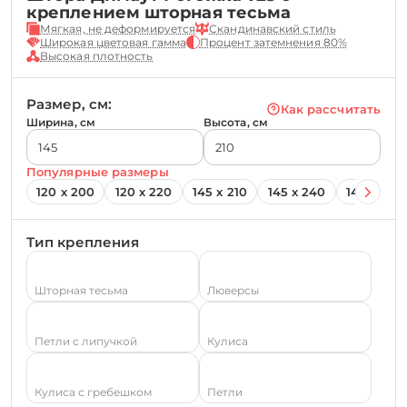
креплением шторная тесьма
Мягкая, не деформируется
Скандинавский стиль
Широкая цветовая гамма
Процент затемнения 80%
Высокая плотность
Размер, см:
Как рассчитать
Ширина, см
Высота, см
Популярные размеры
120 х 200
120 х 220
145 х 210
145 х 240
145 х 260
Тип крепления
Шторная тесьма
Люверсы
Петли с липучкой
Кулиса
Кулиса с гребешком
Петли