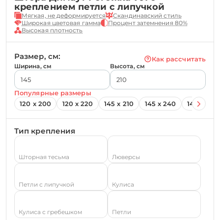
креплением петли с липучкой
Мягкая, не деформируется
Скандинавский стиль
Широкая цветовая гамма
Процент затемнения 80%
Высокая плотность
Размер, см:
Как рассчитать
Ширина, см
Высота, см
Популярные размеры
120 х 200
120 х 220
145 х 210
145 х 240
145 х 260
Тип крепления
Шторная тесьма
Люверсы
Петли с липучкой
Кулиса
Кулиса с гребешком
Петли