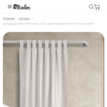
Главная
Шторы
Штора Димаут Рогожка v01 с креплением петли с липучкой