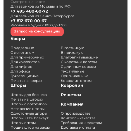
Смотреть на карте
Для звонков из Москвы и по РФ
+7 495 480-60-72
Для звонков из Санкт-Петербурга
+7 812 670-00-67
Работаем в будни с 10:00 до 17:00
Запрос на консультацию
Ковры
Придверные
В гостинную
С логотипом
В прихожую
Для примерочных
Влаговпитывающие
Для хоккеистов
С коротким ворсом
Для лифтов
С длинным ворсом
Для офиса
Текстильные
Грязезащитные
Оригинальные
Печать на коврах
Ковролин оптом
Шторы
Ковролин
Решетки
Шторы для бизнеса
Печать на шторах
Компания
Шторы с логотипом
Негорючие шторы
Однотонные шторы
О производстве
Шторы 100% блэкаут
Контроль качества
Шторы оптом
Требования к макетам
Пошив штор на заказ
Доставка и оплата