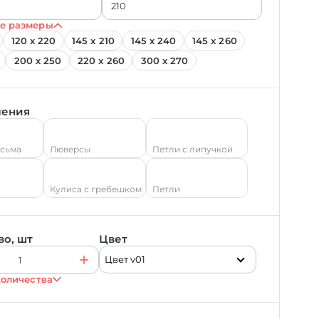
е размеры
120 х 220
145 х 210
145 х 240
145 х 260
200 х 250
220 х 260
300 х 270
ления
есьма
Люверсы
Петли с липучкой
Кулиса с гребешком
Петли
во, шт
Цвет
Цвет v01
количества