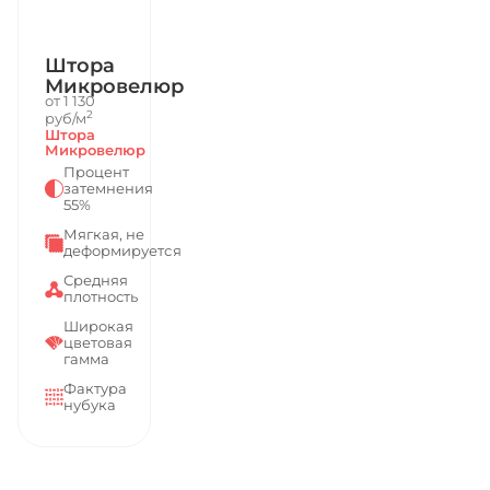
Штора
Микровелюр
от 1 130
2
руб/м
Штора
Микровелюр
Процент
затемнения
55%
Мягкая, не
деформируется
Средняя
плотность
Широкая
цветовая
гамма
Фактура
нубука