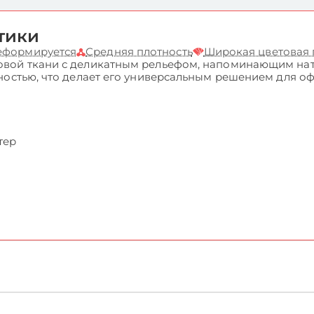
тики
деформируется
Средняя плотность
Широкая цветовая
вой ткани с деликатным рельефом, напоминающим нату
ностью, что делает его универсальным решением для о
тер