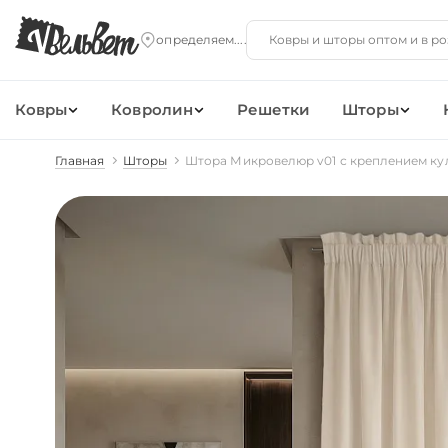
Ковры
Ковролин
Решетки
Шторы
Главная
Шторы
Штора Микровелюр v01 с креплением ку