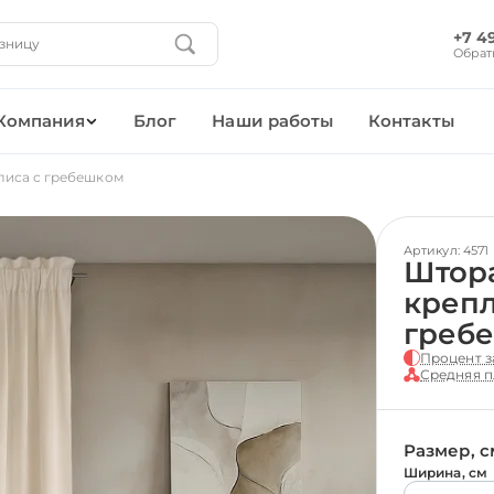
+7 4
Обрат
Компания
Блог
Наши работы
Контакты
лиса с гребешком
Артикул: 4571
Штора
крепл
греб
Процент з
Средняя п
Размер, с
Ширина, см