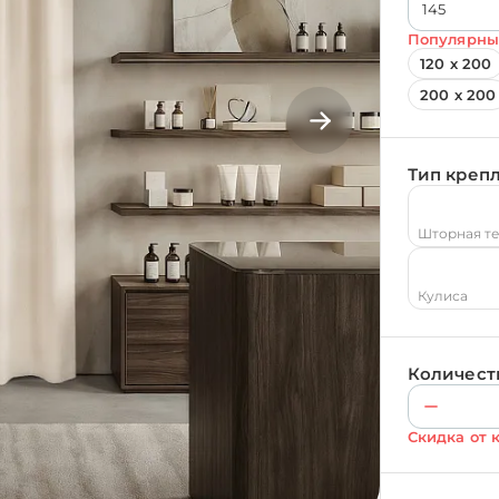
Популярны
120 х 200
200 х 200
Тип креп
Шторная т
Кулиса
Количест
Скидка от 