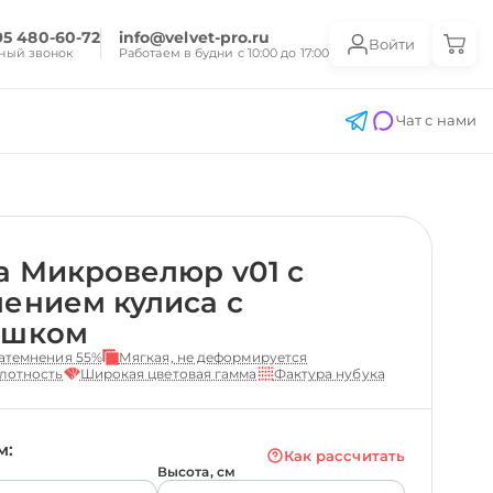
95 480-60-72
info@velvet-pro.ru
Войти
ный звонок
Работаем в будни с 10:00 до 17:00
Чат с нами
 Микровелюр v01 с
ением кулиса с
ешком
атемнения 55%
Мягкая, не деформируется
лотность
Широкая цветовая гамма
Фактура нубука
м:
Как рассчитать
Высота, см