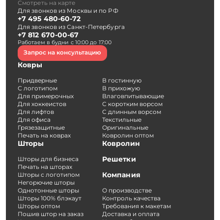
Смотреть на карте
Для звонков из Москвы и по РФ
+7 495 480-60-72
Для звонков из Санкт-Петербурга
+7 812 670-00-67
Работаем в будни с 10:00 до 17:00
Запрос на консультацию
Ковры
Придверные
В гостинную
С логотипом
В прихожую
Для примерочных
Влаговпитывающие
Для хоккеистов
С коротким ворсом
Для лифтов
С длинным ворсом
Для офиса
Текстильные
Грязезащитные
Оригинальные
Печать на коврах
Ковролин оптом
Шторы
Ковролин
Решетки
Шторы для бизнеса
Печать на шторах
Компания
Шторы с логотипом
Негорючие шторы
Однотонные шторы
О производстве
Шторы 100% блэкаут
Контроль качества
Шторы оптом
Требования к макетам
Пошив штор на заказ
Доставка и оплата