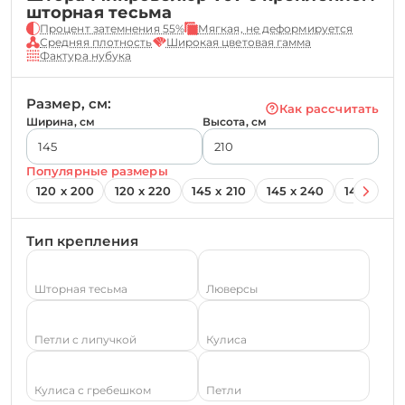
шторная тесьма
Процент затемнения 55%
Мягкая, не деформируется
Средняя плотность
Широкая цветовая гамма
Фактура нубука
Размер, см:
Как рассчитать
Ширина, см
Высота, см
Популярные размеры
120 х 200
120 х 220
145 х 210
145 х 240
145 х 260
Тип крепления
Шторная тесьма
Люверсы
Петли с липучкой
Кулиса
Кулиса с гребешком
Петли