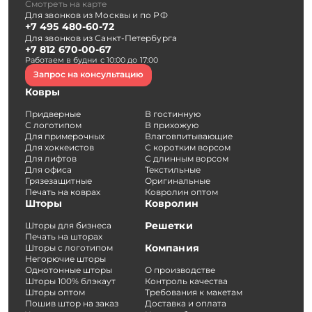
Смотреть на карте
Для звонков из Москвы и по РФ
+7 495 480-60-72
Для звонков из Санкт-Петербурга
+7 812 670-00-67
Работаем в будни с 10:00 до 17:00
Запрос на консультацию
Ковры
Придверные
В гостинную
С логотипом
В прихожую
Для примерочных
Влаговпитывающие
Для хоккеистов
С коротким ворсом
Для лифтов
С длинным ворсом
Для офиса
Текстильные
Грязезащитные
Оригинальные
Печать на коврах
Ковролин оптом
Шторы
Ковролин
Решетки
Шторы для бизнеса
Печать на шторах
Компания
Шторы с логотипом
Негорючие шторы
Однотонные шторы
О производстве
Шторы 100% блэкаут
Контроль качества
Шторы оптом
Требования к макетам
Пошив штор на заказ
Доставка и оплата