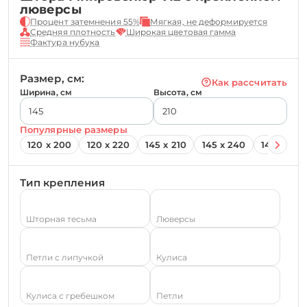
люверсы
Процент затемнения 55%
Мягкая, не деформируется
Средняя плотность
Широкая цветовая гамма
Фактура нубука
Размер, см:
Как рассчитать
Ширина, см
Высота, см
Популярные размеры
120 х 200
120 х 220
145 х 210
145 х 240
145 х 260
Тип крепления
Шторная тесьма
Люверсы
Петли с липучкой
Кулиса
Кулиса с гребешком
Петли