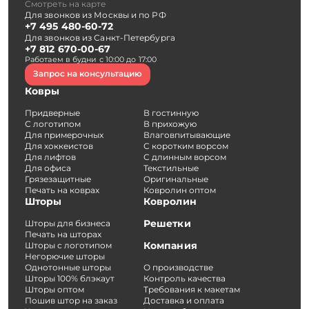
Смотреть на карте
Для звонков из Москвы и по РФ
+7 495 480-60-72
Для звонков из Санкт-Петербурга
+7 812 670-00-67
Работаем в будни с 10:00 до 17:00
Запрос на консультацию
Ковры
Придверные
В гостинную
С логотипом
В прихожую
Для примерочных
Влаговпитывающие
Для хоккеистов
С коротким ворсом
Для лифтов
С длинным ворсом
Для офиса
Текстильные
Грязезащитные
Оригинальные
Печать на коврах
Ковролин оптом
Шторы
Ковролин
Решетки
Шторы для бизнеса
Печать на шторах
Компания
Шторы с логотипом
Негорючие шторы
Однотонные шторы
О производстве
Шторы 100% блэкаут
Контроль качества
Шторы оптом
Требования к макетам
Пошив штор на заказ
Доставка и оплата