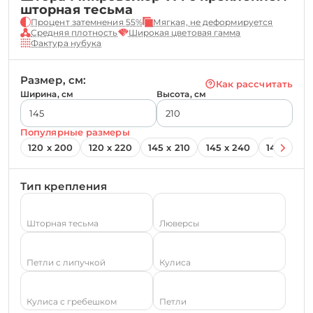
шторная тесьма
Процент затемнения 55%
Мягкая, не деформируется
Средняя плотность
Широкая цветовая гамма
Фактура нубука
Размер, см:
Как рассчитать
Ширина, см
Высота, см
Популярные размеры
120 х 200
120 х 220
145 х 210
145 х 240
145 х 260
Тип крепления
Шторная тесьма
Люверсы
Петли с липучкой
Кулиса
Кулиса с гребешком
Петли