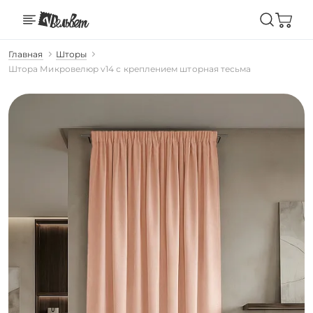
Главная
Шторы
Штора Микровелюр v14 с креплением шторная тесьма