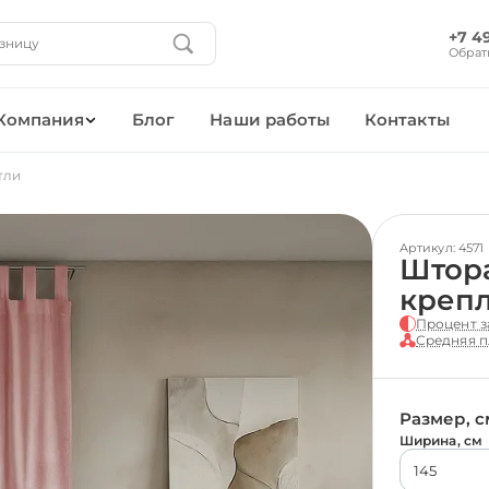
+7 4
Обрат
Компания
Блог
Наши работы
Контакты
тли
Артикул: 4571
Штора
креп
Процент з
Средняя п
Размер, с
Ширина, см