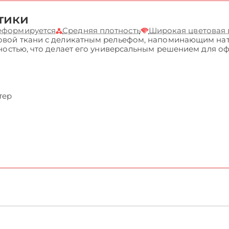
тики
деформируется
Средняя плотность
Широкая цветовая
вой ткани с деликатным рельефом, напоминающим нату
ностью, что делает его универсальным решением для о
тер