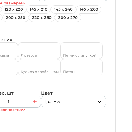
е размеры
120 х 220
145 х 210
145 х 240
145 х 260
200 х 250
220 х 260
300 х 270
ления
есьма
Люверсы
Петли с липучкой
Кулиса с гребешком
Петли
во, шт
Цвет
Цвет v15
количества