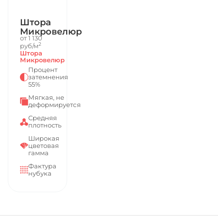
Штора
Микровелюр
от 1 130
2
руб/м
Штора
Микровелюр
Процент
затемнения
55%
Мягкая, не
деформируется
Средняя
плотность
Широкая
цветовая
гамма
Фактура
нубука