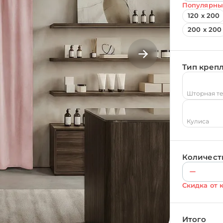
Популярны
120 х 200
200 х 200
Тип креп
Шторная т
Кулиса
Количест
Скидка от 
Итого