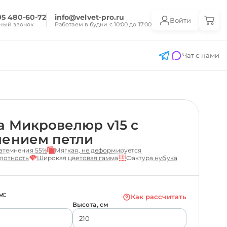
95 480-60-72
info@velvet-pro.ru
Войти
ный звонок
Работаем в будни с 10:00 до 17:00
Чат с нами
 Микровелюр v15 с
лением петли
атемнения 55%
Мягкая, не деформируется
лотность
Широкая цветовая гамма
Фактура нубука
м:
Как рассчитать
Высота, см