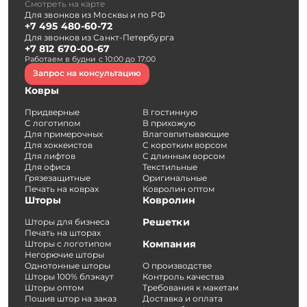
Смотреть на карте
Для звонков из Москвы и по РФ
+7 495 480-60-72
Для звонков из Санкт-Петербурга
+7 812 670-00-67
Работаем в будни с 10:00 до 17:00
Запрос на консультацию
Ковры
Придверные
В гостинную
С логотипом
В прихожую
Для примерочных
Влаговпитывающие
Для хоккеистов
С коротким ворсом
Для лифтов
С длинным ворсом
Для офиса
Текстильные
Грязезащитные
Оригинальные
Печать на коврах
Ковролин оптом
Шторы
Ковролин
Решетки
Шторы для бизнеса
Печать на шторах
Компания
Шторы с логотипом
Негорючие шторы
Однотонные шторы
О производстве
Шторы 100% блэкаут
Контроль качества
Шторы оптом
Требования к макетам
Пошив штор на заказ
Доставка и оплата