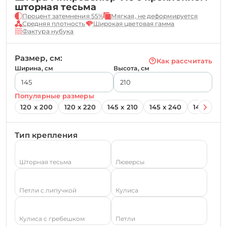
шторная тесьма
Процент затемнения 55%
Мягкая, не деформируется
Средняя плотность
Широкая цветовая гамма
Фактура нубука
Размер, см:
Как рассчитать
Ширина, см
Высота, см
Популярные размеры
120 х 200
120 х 220
145 х 210
145 х 240
145 х 260
Тип крепления
Шторная тесьма
Люверсы
Петли с липучкой
Кулиса
Кулиса с гребешком
Петли