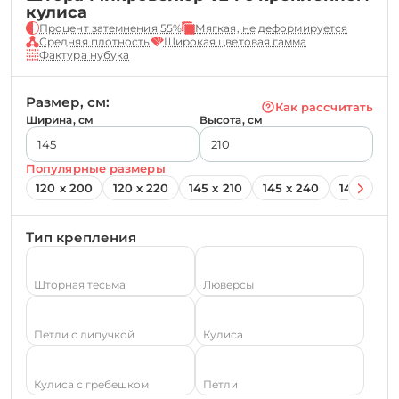
кулиса
Процент затемнения 55%
Мягкая, не деформируется
Средняя плотность
Широкая цветовая гамма
Фактура нубука
Размер, см:
Как рассчитать
Ширина, см
Высота, см
Популярные размеры
120 х 200
120 х 220
145 х 210
145 х 240
145 х 260
Тип крепления
Шторная тесьма
Люверсы
Петли с липучкой
Кулиса
Кулиса с гребешком
Петли