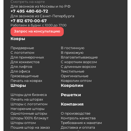
Смотреть на карте
Для звонков из Москвы и по РФ
+7 495 480-60-72
Для звонков из Санкт-Петербурга
+7 812 670-00-67
Работаем в будни с 10:00 до 17:00
Запрос на консультацию
Ковры
Придверные
В гостинную
С логотипом
В прихожую
Для примерочных
Влаговпитывающие
Для хоккеистов
С коротким ворсом
Для лифтов
С длинным ворсом
Для офиса
Текстильные
Грязезащитные
Оригинальные
Печать на коврах
Ковролин оптом
Шторы
Ковролин
Решетки
Шторы для бизнеса
Печать на шторах
Компания
Шторы с логотипом
Негорючие шторы
Однотонные шторы
О производстве
Шторы 100% блэкаут
Контроль качества
Шторы оптом
Требования к макетам
Пошив штор на заказ
Доставка и оплата