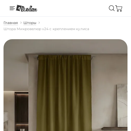
Главная
Шторы
Штора Микровелюр v24 с креплением кулиса