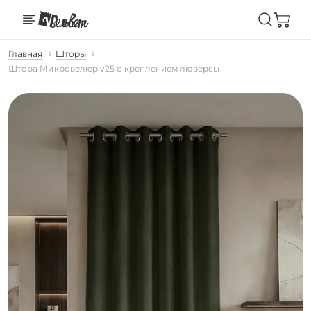
Главная
Шторы
Штора Микровелюр v25 с креплением люверсы