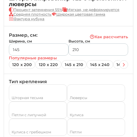
люверсы
Процент затемнения 55%
Мягкая, не деформируется
Средняя плотность
Широкая цветовая гамма
Фактура нубука
Размер, см:
Как рассчитать
Ширина, см
Высота, см
Популярные размеры
120 х 200
120 х 220
145 х 210
145 х 240
145 х 260
Тип крепления
Шторная тесьма
Люверсы
Петли с липучкой
Кулиса
Кулиса с гребешком
Петли