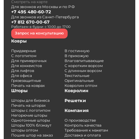
Смотреть на карте
Для звонков из Москвы и по РФ
+7 495 480-60-72
Для звонков из Санкт-Петербурга
+7 812 670-00-67
Работаем в будни с 10:00 до 17:00
Запрос на консультацию
Ковры
Придверные
В гостинную
С логотипом
В прихожую
Для примерочных
Влаговпитывающие
Для хоккеистов
С коротким ворсом
Для лифтов
С длинным ворсом
Для офиса
Текстильные
Грязезащитные
Оригинальные
Печать на коврах
Ковролин оптом
Шторы
Ковролин
Решетки
Шторы для бизнеса
Печать на шторах
Компания
Шторы с логотипом
Негорючие шторы
Однотонные шторы
О производстве
Шторы 100% блэкаут
Контроль качества
Шторы оптом
Требования к макетам
Пошив штор на заказ
Доставка и оплата