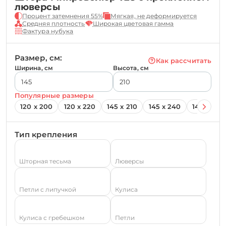
люверсы
Процент затемнения 55%
Мягкая, не деформируется
Средняя плотность
Широкая цветовая гамма
Фактура нубука
Размер, см:
Как рассчитать
Ширина, см
Высота, см
Популярные размеры
120 х 200
120 х 220
145 х 210
145 х 240
145 х 260
Тип крепления
Шторная тесьма
Люверсы
Петли с липучкой
Кулиса
Кулиса с гребешком
Петли