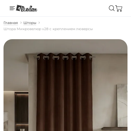
Главная
Шторы
Штора Микровелюр v28 с креплением люверсы