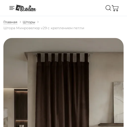
Главная
Шторы
Штора Микровелюр v29 с креплением петли