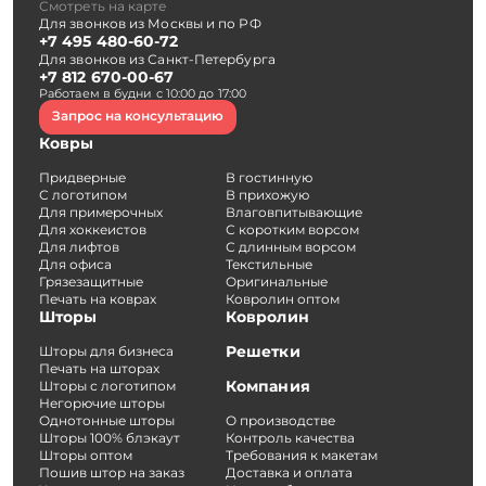
Смотреть на карте
Для звонков из Москвы и по РФ
+7 495 480-60-72
Для звонков из Санкт-Петербурга
+7 812 670-00-67
Работаем в будни с 10:00 до 17:00
Запрос на консультацию
Ковры
Придверные
В гостинную
С логотипом
В прихожую
Для примерочных
Влаговпитывающие
Для хоккеистов
С коротким ворсом
Для лифтов
С длинным ворсом
Для офиса
Текстильные
Грязезащитные
Оригинальные
Печать на коврах
Ковролин оптом
Шторы
Ковролин
Решетки
Шторы для бизнеса
Печать на шторах
Компания
Шторы с логотипом
Негорючие шторы
Однотонные шторы
О производстве
Шторы 100% блэкаут
Контроль качества
Шторы оптом
Требования к макетам
Пошив штор на заказ
Доставка и оплата