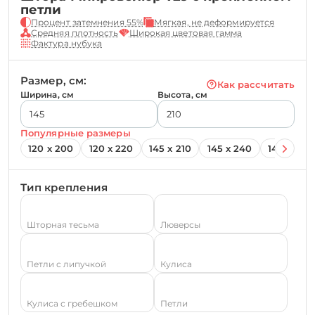
петли
Процент затемнения 55%
Мягкая, не деформируется
Средняя плотность
Широкая цветовая гамма
Фактура нубука
Размер, см:
Как рассчитать
Ширина, см
Высота, см
Популярные размеры
120 х 200
120 х 220
145 х 210
145 х 240
145 х 260
Тип крепления
Шторная тесьма
Люверсы
Петли с липучкой
Кулиса
Кулиса с гребешком
Петли