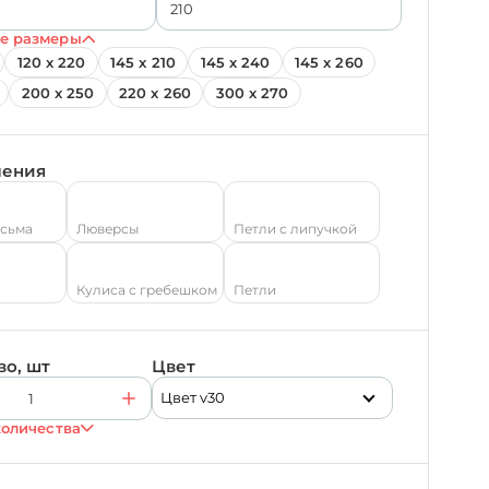
е размеры
120 х 220
145 х 210
145 х 240
145 х 260
200 х 250
220 х 260
300 х 270
ления
есьма
Люверсы
Петли с липучкой
Кулиса с гребешком
Петли
во, шт
Цвет
Цвет v30
количества