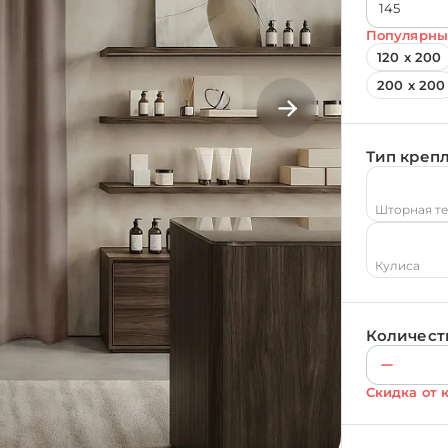
Популярны
120 х 200
200 х 200
Тип креп
Шторная т
Кулиса
Количест
Скидка от 