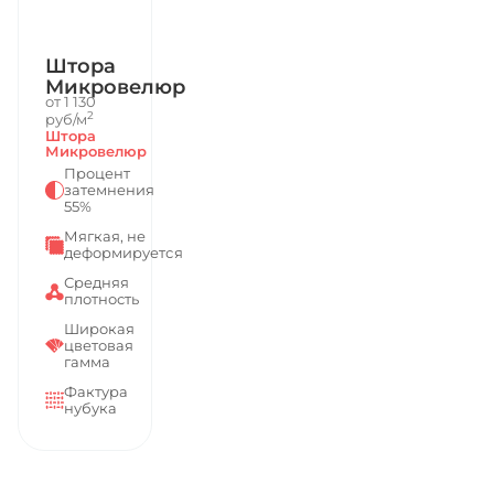
Штора
Микровелюр
от 1 130
2
руб/м
Штора
Микровелюр
Процент
затемнения
55%
Мягкая, не
деформируется
Средняя
плотность
Широкая
цветовая
гамма
Фактура
нубука