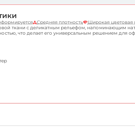
тики
деформируется
Средняя плотность
Широкая цветовая
вой ткани с деликатным рельефом, напоминающим нату
ностью, что делает его универсальным решением для о
тер