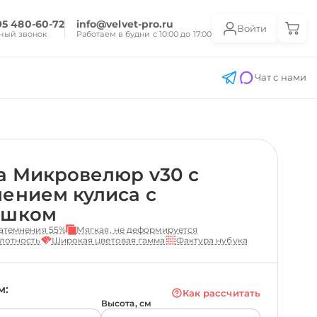
95 480-60-72
info@velvet-pro.ru
Войти
ный звонок
Работаем в будни с 10:00 до 17:00
Чат с нами
а Микровелюр v30 с
ением кулиса с
ешком
атемнения 55%
Мягкая, не деформируется
лотность
Широкая цветовая гамма
Фактура нубука
м:
Как рассчитать
Высота, см