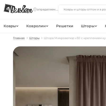
Ковры
Ковролин
Решетки
Шторы
Главная
Шторы
Штора Микровелюр v30 с креплением ку