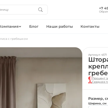
+7 4
Обрат
Компания
Блог
Наши работы
Контакты
лиса с гребешком
Артикул: 4571
Штор
крепл
греб
Процент з
Средняя п
Размер, с
Ширина, см