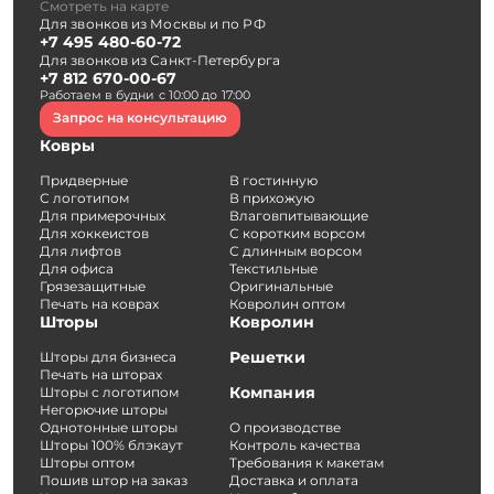
Смотреть на карте
Для звонков из Москвы и по РФ
+7 495 480-60-72
Для звонков из Санкт-Петербурга
+7 812 670-00-67
Работаем в будни с 10:00 до 17:00
Запрос на консультацию
Ковры
Придверные
В гостинную
С логотипом
В прихожую
Для примерочных
Влаговпитывающие
Для хоккеистов
С коротким ворсом
Для лифтов
С длинным ворсом
Для офиса
Текстильные
Грязезащитные
Оригинальные
Печать на коврах
Ковролин оптом
Шторы
Ковролин
Решетки
Шторы для бизнеса
Печать на шторах
Компания
Шторы с логотипом
Негорючие шторы
Однотонные шторы
О производстве
Шторы 100% блэкаут
Контроль качества
Шторы оптом
Требования к макетам
Пошив штор на заказ
Доставка и оплата