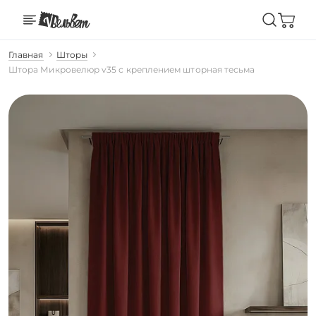
Главная
Шторы
Штора Микровелюр v35 с креплением шторная тесьма