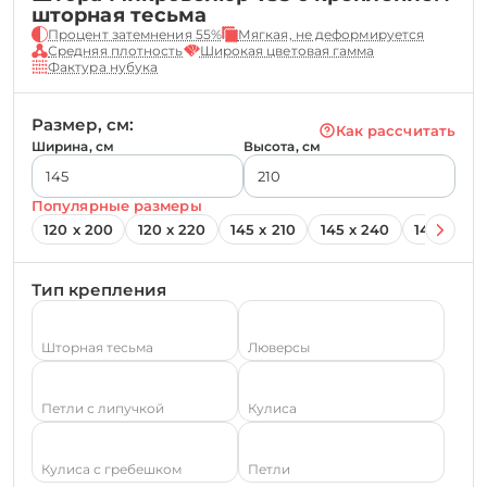
шторная тесьма
Процент затемнения 55%
Мягкая, не деформируется
Средняя плотность
Широкая цветовая гамма
Фактура нубука
Размер, см:
Как рассчитать
Ширина, см
Высота, см
Популярные размеры
120 х 200
120 х 220
145 х 210
145 х 240
145 х 260
Тип крепления
Шторная тесьма
Люверсы
Петли с липучкой
Кулиса
Кулиса с гребешком
Петли