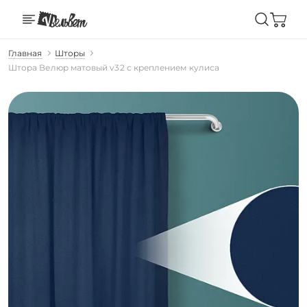
Главная
Шторы
Штора Велюр матовый v32 с креплением кулиса