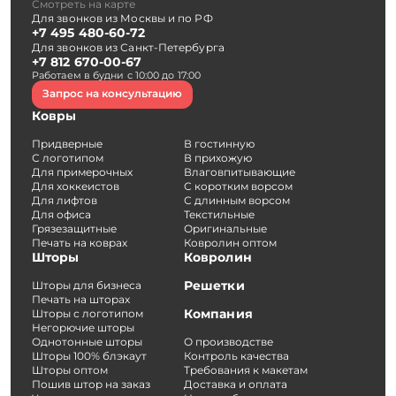
Смотреть на карте
Для звонков из Москвы и по РФ
+7 495 480-60-72
Для звонков из Санкт-Петербурга
+7 812 670-00-67
Работаем в будни с 10:00 до 17:00
Запрос на консультацию
Ковры
Придверные
В гостинную
С логотипом
В прихожую
Для примерочных
Влаговпитывающие
Для хоккеистов
С коротким ворсом
Для лифтов
С длинным ворсом
Для офиса
Текстильные
Грязезащитные
Оригинальные
Печать на коврах
Ковролин оптом
Шторы
Ковролин
Решетки
Шторы для бизнеса
Печать на шторах
Компания
Шторы с логотипом
Негорючие шторы
Однотонные шторы
О производстве
Шторы 100% блэкаут
Контроль качества
Шторы оптом
Требования к макетам
Пошив штор на заказ
Доставка и оплата