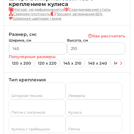
креплением кулиса
Мягкая, не деформируется
Скандинавский стиль
Средняя плотность
Процент затемнения 65%
Широкая цветовая гамма
Размер, см:
Как рассчитать
Ширина, см
Высота, см
Популярные размеры
120 х 200
120 х 220
145 х 210
145 х 240
145 х 260
Тип крепления
Шторная тесьма
Люверсы
Петли с липучкой
Кулиса
Кулиса с гребешком
Петли