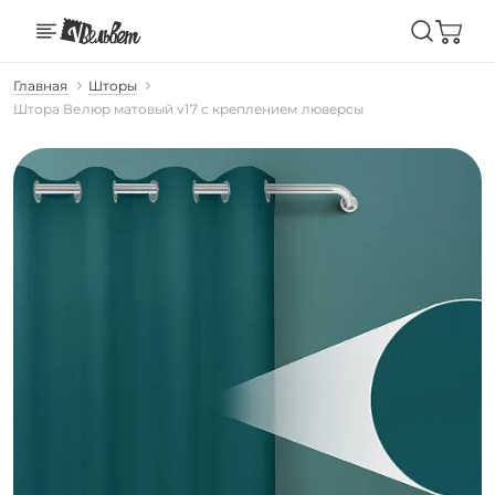
Главная
Шторы
Штора Велюр матовый v17 с креплением люверсы