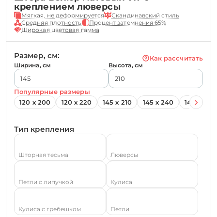
креплением люверсы
Мягкая, не деформируется
Скандинавский стиль
Средняя плотность
Процент затемнения 65%
Широкая цветовая гамма
Размер, см:
Как рассчитать
Ширина, см
Высота, см
Популярные размеры
120 х 200
120 х 220
145 х 210
145 х 240
145 х 260
Тип крепления
Шторная тесьма
Люверсы
Петли с липучкой
Кулиса
Кулиса с гребешком
Петли