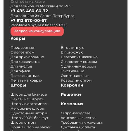
Смотреть на карте
Для звонков из Москвы и по РФ
+7 495 480-60-72
Для звонков из Санкт-Петербурга
+7 812 670-00-67
Работаем в будни с 10:00 до 17:00
Запрос на консультацию
Ковры
Придверные
В гостинную
С логотипом
В прихожую
Для примерочных
Влаговпитывающие
Для хоккеистов
С коротким ворсом
Для лифтов
С длинным ворсом
Для офиса
Текстильные
Грязезащитные
Оригинальные
Печать на коврах
Ковролин оптом
Шторы
Ковролин
Решетки
Шторы для бизнеса
Печать на шторах
Компания
Шторы с логотипом
Негорючие шторы
Однотонные шторы
О производстве
Шторы 100% блэкаут
Контроль качества
Шторы оптом
Требования к макетам
Пошив штор на заказ
Доставка и оплата