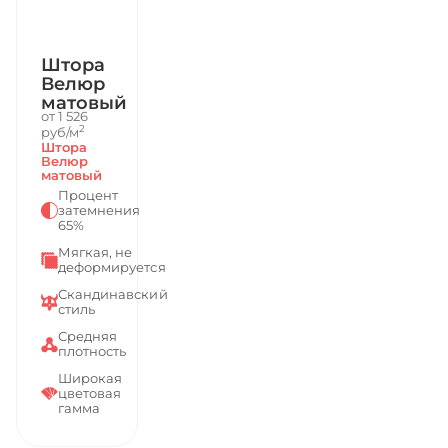
Штора
Велюр
матовый
от 1 526
2
руб/м
Штора
Велюр
матовый
Процент
затемнения
65%
Мягкая, не
деформируется
Скандинавский
стиль
Средняя
плотность
Широкая
цветовая
гамма