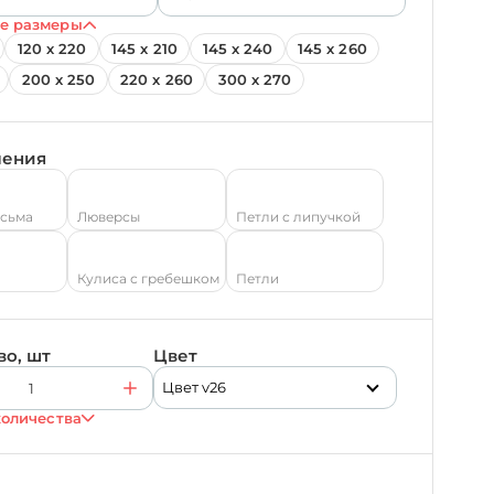
е размеры
120 х 220
145 х 210
145 х 240
145 х 260
200 х 250
220 х 260
300 х 270
ления
есьма
Люверсы
Петли с липучкой
Кулиса с гребешком
Петли
во, шт
Цвет
Цвет v26
количества