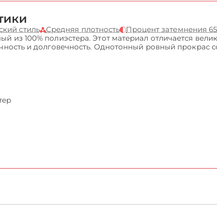
тики
ский стиль
Средняя плотность
Процент затемнения 6
ый из 100% полиэстера. Этот материал отличается вели
очность и долговечность. Однотонный ровный прокрас 
тер