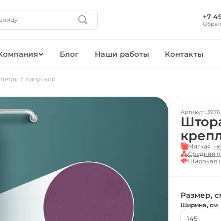
+7 4
Обрат
Компания
Блог
Наши работы
Контакты
петли с липучкой
Артикул: 3976
Штора
крепл
Мягкая, н
Средняя п
Широкая ц
Размер, с
Ширина, см