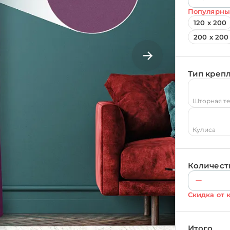
Популярны
120 х 200
200 х 200
Тип креп
Шторная т
Кулиса
Количест
Скидка от 
Итого