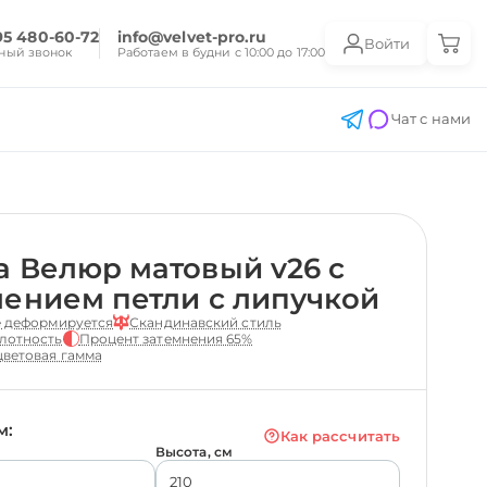
95 480-60-72
info@velvet-pro.ru
Войти
ный звонок
Работаем в будни с 10:00 до 17:00
Чат с нами
 Велюр матовый v26 с
ением петли с липучкой
е деформируется
Скандинавский стиль
лотность
Процент затемнения 65%
ветовая гамма
м:
Как рассчитать
Высота, см