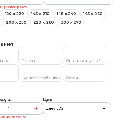
е размеры
120 х 220
145 х 210
145 х 240
145 х 260
200 х 250
220 х 260
300 х 270
ления
есьма
Люверсы
Петли с липучкой
Кулиса с гребешком
Петли
во, шт
Цвет
Цвет v02
количества