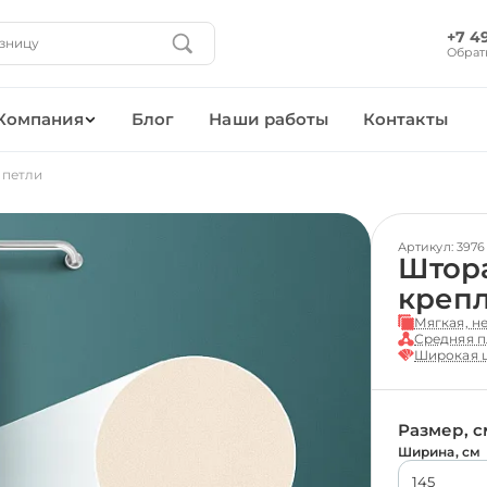
+7 4
Обрат
Компания
Блог
Наши работы
Контакты
 петли
Артикул: 3976
Штора
креп
Мягкая, н
Средняя п
Широкая ц
Размер, с
Ширина, см