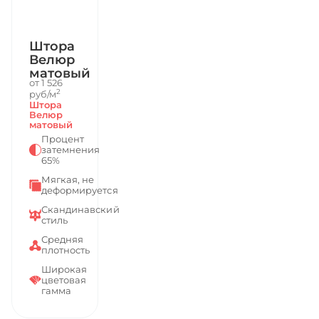
Штора
Велюр
матовый
от 1 526
2
руб/м
Штора
Велюр
матовый
Процент
затемнения
65%
Мягкая, не
деформируется
Скандинавский
стиль
Средняя
плотность
Широкая
цветовая
гамма