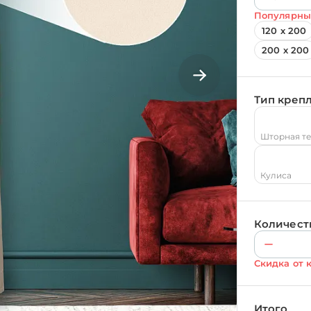
Популярны
120 х 200
200 х 200
Тип креп
Шторная т
Кулиса
Количест
Скидка от 
Итого