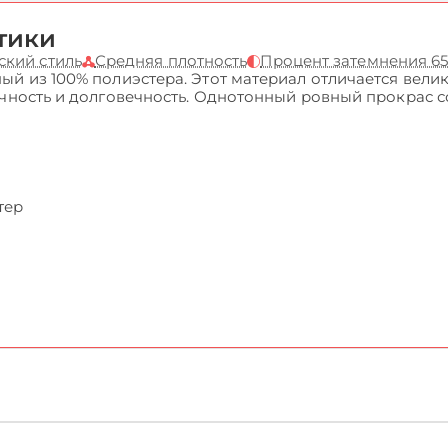
тики
ский стиль
Средняя плотность
Процент затемнения 6
ый из 100% полиэстера. Этот материал отличается вели
очность и долговечность. Однотонный ровный прокрас 
тер