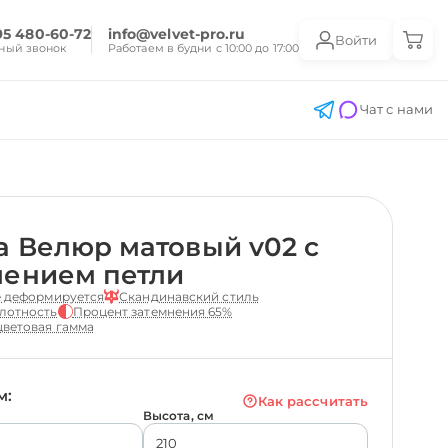
95 480-60-72
info@velvet-pro.ru
Войти
ный звонок
Работаем в будни с 10:00 до 17:00
Чат с нами
 Велюр матовый v02 с
лением петли
е деформируется
Скандинавский стиль
лотность
Процент затемнения 65%
ветовая гамма
м:
Как рассчитать
Высота, см