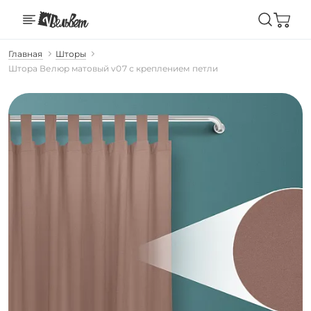
Главная
Шторы
Штора Велюр матовый v07 с креплением петли