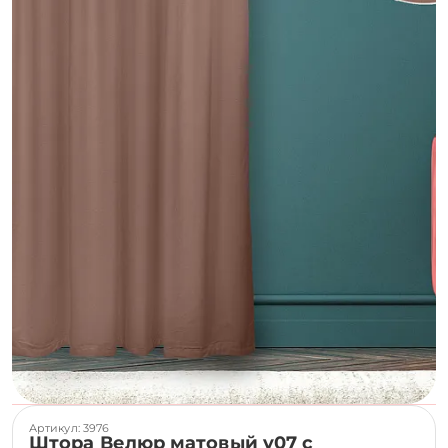
Артикул: 3976
Штора Велюр матовый v07 с