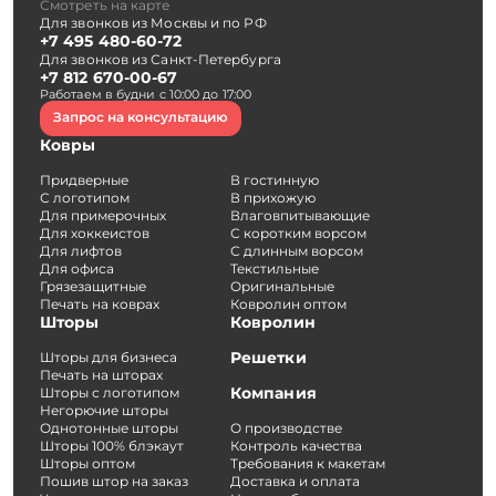
Смотреть на карте
Для звонков из Москвы и по РФ
+7 495 480-60-72
Для звонков из Санкт-Петербурга
+7 812 670-00-67
Работаем в будни с 10:00 до 17:00
Запрос на консультацию
Ковры
Придверные
В гостинную
С логотипом
В прихожую
Для примерочных
Влаговпитывающие
Для хоккеистов
С коротким ворсом
Для лифтов
С длинным ворсом
Для офиса
Текстильные
Грязезащитные
Оригинальные
Печать на коврах
Ковролин оптом
Шторы
Ковролин
Решетки
Шторы для бизнеса
Печать на шторах
Компания
Шторы с логотипом
Негорючие шторы
Однотонные шторы
О производстве
Шторы 100% блэкаут
Контроль качества
Шторы оптом
Требования к макетам
Пошив штор на заказ
Доставка и оплата