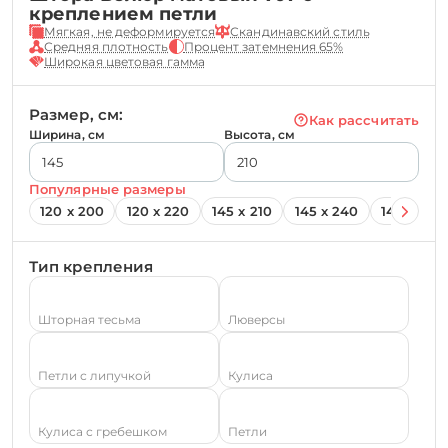
креплением петли
Мягкая, не деформируется
Скандинавский стиль
Средняя плотность
Процент затемнения 65%
Широкая цветовая гамма
Размер, см:
Как рассчитать
Ширина, см
Высота, см
Популярные размеры
120 х 200
120 х 220
145 х 210
145 х 240
145 х 260
Тип крепления
Шторная тесьма
Люверсы
Петли с липучкой
Кулиса
Кулиса с гребешком
Петли