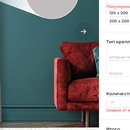
Популярны
120 х 200
200 х 200
Тип креп
Шторная т
Кулиса
Количест
Скидка от 
Итого