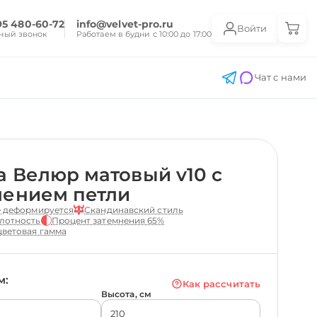
95 480-60-72
info@velvet-pro.ru
Войти
ный звонок
Работаем в будни с 10:00 до 17:00
Чат с нами
 Велюр матовый v10 с
лением петли
е деформируется
Скандинавский стиль
лотность
Процент затемнения 65%
ветовая гамма
м:
Как рассчитать
Высота, см