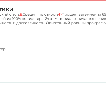
тики
ский стиль
Средняя плотность
Процент затемнения 6
ый из 100% полиэстера. Этот материал отличается вели
очность и долговечность. Однотонный ровный прокрас 
тер