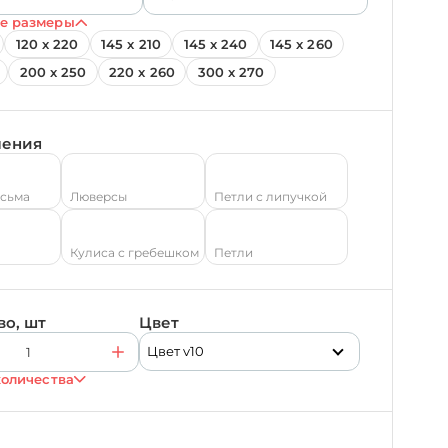
е размеры
120 х 220
145 х 210
145 х 240
145 х 260
200 х 250
220 х 260
300 х 270
ления
есьма
Люверсы
Петли с липучкой
Кулиса с гребешком
Петли
во, шт
Цвет
Цвет v10
количества