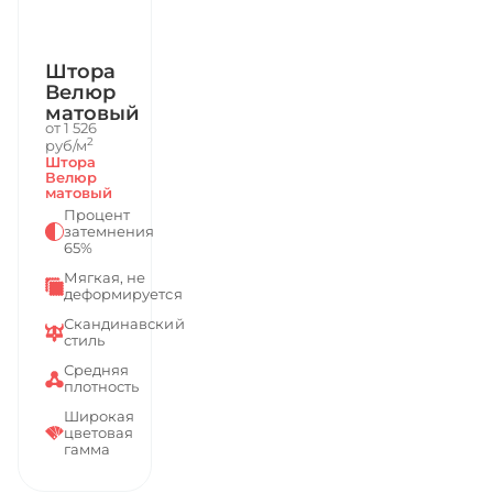
Штора
Велюр
матовый
от 1 526
2
руб/м
Штора
Велюр
матовый
Процент
затемнения
65%
Мягкая, не
деформируется
Скандинавский
стиль
Средняя
плотность
Широкая
цветовая
гамма