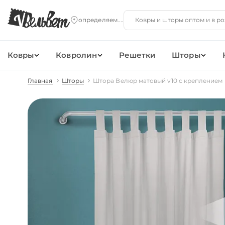
Ковры
Ковролин
Решетки
Шторы
Главная
Шторы
Штора Велюр матовый v10 с креплением