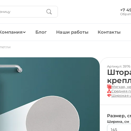
+7 4
Обрат
Компания
Блог
Наши работы
Контакты
 петли
Артикул: 3976
Штора
креп
Мягкая, н
Средняя п
Широкая ц
Размер, с
Ширина, см