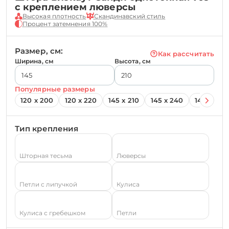
с креплением люверсы
Высокая плотность
Скандинавский стиль
Процент затемнения 100%
Размер, см:
Как рассчитать
Ширина, см
Высота, см
Популярные размеры
120 х 200
120 х 220
145 х 210
145 х 240
145 х 260
Тип крепления
Шторная тесьма
Люверсы
Петли с липучкой
Кулиса
Кулиса с гребешком
Петли