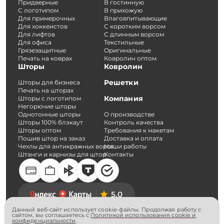
Придверные
В гостинную
С логотипом
В прихожую
Для примерочных
Влаговпитывающие
Для хоккеистов
С коротким ворсом
Для лифтов
С длинным ворсом
Для офиса
Текстильные
Грязезащитные
Оригинальные
Печать на коврах
Ковролин оптом
Шторы
Ковролин
Решетки
Шторы для бизнеса
Печать на шторах
Компания
Шторы с логотипом
Негорючие шторы
Однотонные шторы
О производстве
Шторы 100% блэкаут
Контроль качества
Шторы оптом
Требования к макетам
Пошив штор на заказ
Доставка и оплата
Чехлы для антикражных ворот
Наши работы
Штанги и карнизы для штор
Контакты
5.0
Данный веб-сайт использует cookie-файлы. Продолжая работу с
сайтом, вы соглашаетесь с
Политикой использования cookie и
конфиденциальности
.