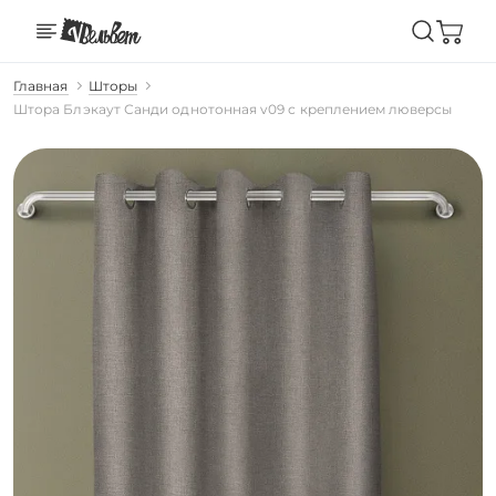
Главная
Шторы
Штора Блэкаут Санди однотонная v09 с креплением люверсы