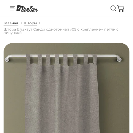
Главная
Шторы
Штора Блэкаут Санди однотонная v09 с креплением петли с
липучкой