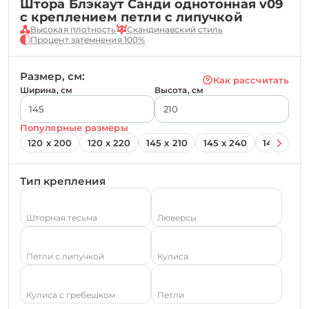
Штора Блэкаут Санди однотонная v09
с креплением петли с липучкой
Высокая плотность
Скандинавский стиль
Процент затемнения 100%
Размер, см:
Как рассчитать
Ширина, см
Высота, см
Популярные размеры
120 х 200
120 х 220
145 х 210
145 х 240
145 х 260
Тип крепления
Шторная тесьма
Люверсы
Петли с липучкой
Кулиса
Кулиса с гребешком
Петли