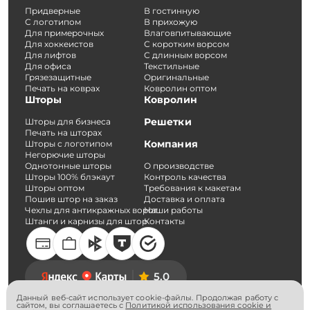
Придверные
В гостинную
С логотипом
В прихожую
Для примерочных
Влаговпитывающие
Для хоккеистов
С коротким ворсом
Для лифтов
С длинным ворсом
Для офиса
Текстильные
Грязезащитные
Оригинальные
Печать на коврах
Ковролин оптом
Шторы
Ковролин
Решетки
Шторы для бизнеса
Печать на шторах
Компания
Шторы с логотипом
Негорючие шторы
Однотонные шторы
О производстве
Шторы 100% блэкаут
Контроль качества
Шторы оптом
Требования к макетам
Пошив штор на заказ
Доставка и оплата
Чехлы для антикражных ворот
Наши работы
Штанги и карнизы для штор
Контакты
5.0
Данный веб-сайт использует cookie-файлы. Продолжая работу с
сайтом, вы соглашаетесь с
Политикой использования cookie и