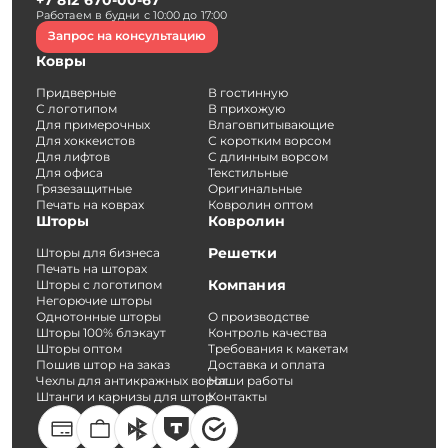
+7 812 670-00-67
Работаем в будни с 10:00 до 17:00
Запрос на консультацию
Ковры
Придверные
В гостинную
С логотипом
В прихожую
Для примерочных
Влаговпитывающие
Для хоккеистов
С коротким ворсом
Для лифтов
С длинным ворсом
Для офиса
Текстильные
Грязезащитные
Оригинальные
Печать на коврах
Ковролин оптом
Шторы
Ковролин
Решетки
Шторы для бизнеса
Печать на шторах
Компания
Шторы с логотипом
Негорючие шторы
Однотонные шторы
О производстве
Шторы 100% блэкаут
Контроль качества
Шторы оптом
Требования к макетам
Пошив штор на заказ
Доставка и оплата
Чехлы для антикражных ворот
Наши работы
Штанги и карнизы для штор
Контакты