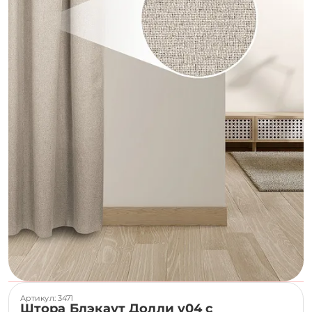
Артикул: 3471
Штора Блэкаут Долли v04 с