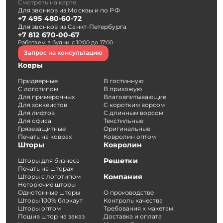
Смотреть на карте
Для звонков из Москвы и по РФ
+7 495 480-60-72
Для звонков из Санкт-Петербурга
+7 812 670-00-67
Работаем в будни с 10:00 до 17:00
Запрос на консультацию
Ковры
Придверные
В гостинную
С логотипом
В прихожую
Для примерочных
Влаговпитывающие
Для хоккеистов
С коротким ворсом
Для лифтов
С длинным ворсом
Для офиса
Текстильные
Грязезащитные
Оригинальные
Печать на коврах
Ковролин оптом
Шторы
Ковролин
Решетки
Шторы для бизнеса
Печать на шторах
Компания
Шторы с логотипом
Негорючие шторы
Однотонные шторы
О производстве
Шторы 100% блэкаут
Контроль качества
Шторы оптом
Требования к макетам
Пошив штор на заказ
Доставка и оплата