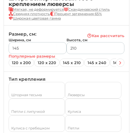
креплением люверсы
Мягкая, не деформируется
Скандинавский стиль
Средняя плотность
Процент затемнения 65%
Широкая цветовая гамма
Размер, см:
Как рассчитать
Ширина, см
Высота, см
Популярные размеры
120 х 200
120 х 220
145 х 210
145 х 240
145 х 260
Тип крепления
Шторная тесьма
Люверсы
Петли с липучкой
Кулиса
Кулиса с гребешком
Петли