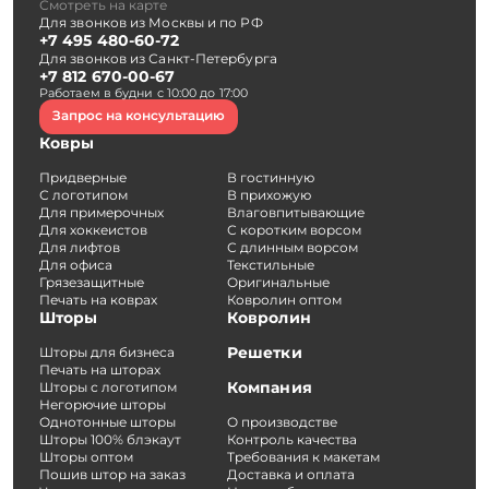
Смотреть на карте
Для звонков из Москвы и по РФ
+7 495 480-60-72
Для звонков из Санкт-Петербурга
+7 812 670-00-67
Работаем в будни с 10:00 до 17:00
Запрос на консультацию
Ковры
Придверные
В гостинную
С логотипом
В прихожую
Для примерочных
Влаговпитывающие
Для хоккеистов
С коротким ворсом
Для лифтов
С длинным ворсом
Для офиса
Текстильные
Грязезащитные
Оригинальные
Печать на коврах
Ковролин оптом
Шторы
Ковролин
Решетки
Шторы для бизнеса
Печать на шторах
Компания
Шторы с логотипом
Негорючие шторы
Однотонные шторы
О производстве
Шторы 100% блэкаут
Контроль качества
Шторы оптом
Требования к макетам
Пошив штор на заказ
Доставка и оплата