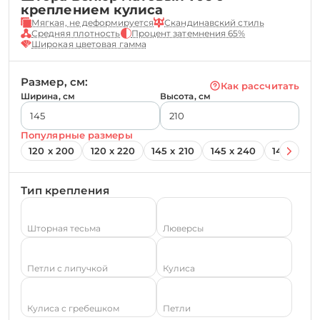
креплением кулиса
Мягкая, не деформируется
Скандинавский стиль
Средняя плотность
Процент затемнения 65%
Широкая цветовая гамма
Размер, см:
Как рассчитать
Ширина, см
Высота, см
Популярные размеры
120 х 200
120 х 220
145 х 210
145 х 240
145 х 260
Тип крепления
Шторная тесьма
Люверсы
Петли с липучкой
Кулиса
Кулиса с гребешком
Петли