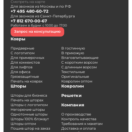
Смотреть на карте
Для звонков из Москвы и по РФ
+7 495 480-60-72
Для звонков из Санкт-Петербурга
+7 812 670-00-67
Работаем в будни с 10:00 до 17:00
Запрос на консультацию
Ковры
Придверные
В гостинную
С логотипом
В прихожую
Для примерочных
Влаговпитывающие
Для хоккеистов
С коротким ворсом
Для лифтов
С длинным ворсом
Для офиса
Текстильные
Грязезащитные
Оригинальные
Печать на коврах
Ковролин оптом
Шторы
Ковролин
Решетки
Шторы для бизнеса
Печать на шторах
Компания
Шторы с логотипом
Негорючие шторы
Однотонные шторы
О производстве
Шторы 100% блэкаут
Контроль качества
Шторы оптом
Требования к макетам
Пошив штор на заказ
Доставка и оплата