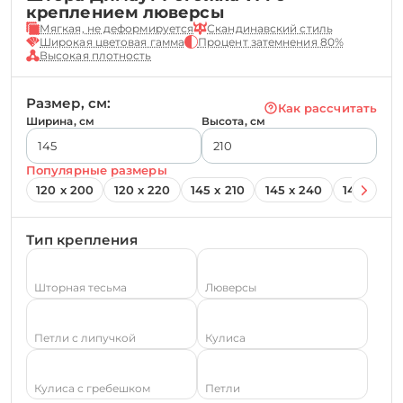
креплением люверсы
Мягкая, не деформируется
Скандинавский стиль
Широкая цветовая гамма
Процент затемнения 80%
Высокая плотность
Размер, см:
Как рассчитать
Ширина, см
Высота, см
Популярные размеры
120 х 200
120 х 220
145 х 210
145 х 240
145 х 260
Тип крепления
Шторная тесьма
Люверсы
Петли с липучкой
Кулиса
Кулиса с гребешком
Петли