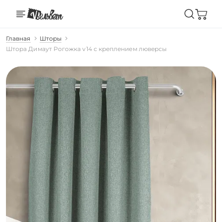
Главная
Шторы
Штора Димаут Рогожка v14 с креплением люверсы